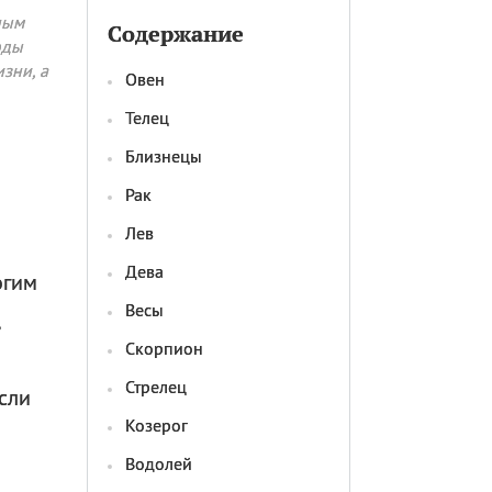
ным
Содержание
оды
зни, а
Овен
Телец
Близнецы
Рак
Лев
Дева
огим
Весы
Скорпион
Стрелец
Если
Козерог
Водолей