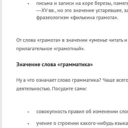
письма и записи на коре березы, памя
—XV вв., но это значение устаревшее, з
фразеологизм «филькина грамота».
От слова «грамота» в значении «уменье читать 
прилагательное «грамотный».
Значение слова «грамматика»
Ну а что означает слово грамматика? Чаще всего
деятельностью. Посудите сами:
совокупность правил об изменении сло
учение о строении какого-нибудь языка