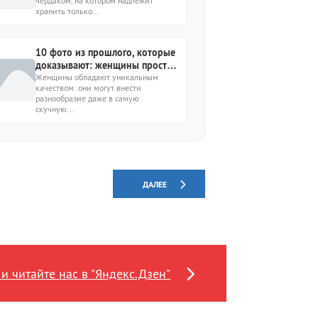
чердаком, на котором надлежит
хранить только...
10 фото из прошлого, которые
доказывают: женщины просто
не рождены для скуки
Женщины обладают уникальным
качеством: они могут внести
разнообразие даже в самую
скучную...
ДАЛЕЕ
и читайте нас в "Яндекс.Дзен"