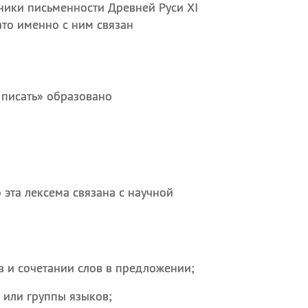
тники письменности Древней Руси XI
ато именно с ним связан
и писать» образовано
 эта лексема связана с научной
в и сочетании слов в предложении;
 или группы языков;