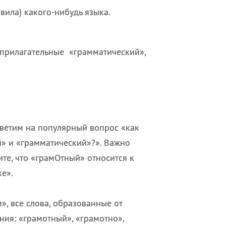
вила) какого-нибудь языка.
 прилагательные «грамматический»,
тветим на популярный вопрос «как
й» и «грамматический»?». Важно
те, что «грамОтный» относится к
е».
», все слова, образованные от
ния: «грамотный», «грамотно»,