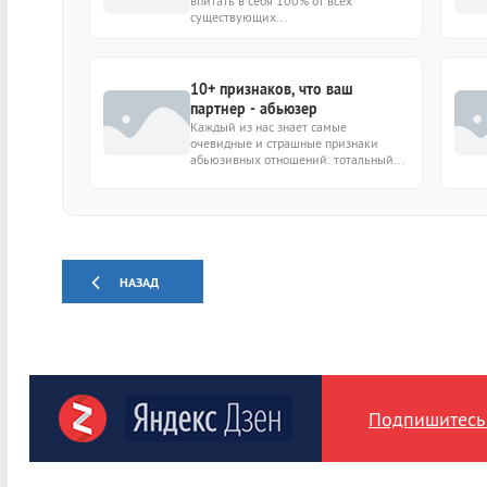
впитать в себя 100% от всех
существующих...
10+ признаков, что ваш
партнер - абьюзер
Каждый из нас знает самые
очевидные и страшные признаки
абьюзивных отношений: тотальный...
НАЗАД
Подпишитесь 