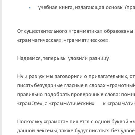
учебная книга, излагающая основы (пра
От существительного «грамматика» образованы
«грамматическая», «грамматическое».
Надеемся, теперь вы уловили разницу.
Ну и раз уж мы заговорили о прилагательных, о
писать безударные гласные в словах «грамотны
правильно подобрать проверочные слова: помни
«грамОте», а «граммАтический» — к «граммАтик
Поскольку «грамота» пишется с одной буквой «м
данной лексемы, также будут писаться без удвое