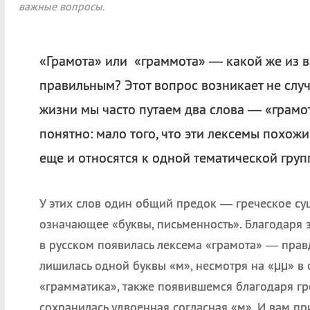
важные вопросы.
«Грамота» или «граммота» — какой же из в
правильным? Этот вопрос возникает не случ
жизни мы часто путаем два слова — «грамот
понятно: мало того, что эти лексемы похож
еще и относятся к одной тематической груп
У этих слов один общий предок — греческое су
означающее «буквы, письменность». Благодаря 
в русском появилась лексема «грамота» — прав
лишилась одной буквы «м», несмотря на «μμ» в о
«грамматика», также появившемся благодаря гр
сохранилась удвоенная согласная «м». И вам пр