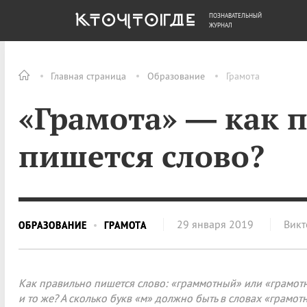
ПОЗНАВАТЕЛЬНЫЙ
ОБЩЕСТВО
ДЕНЬГИ
ЖУРНАЛ
Главная страница
Образование
Грамота
«Грамота» — как 
пишется слово?
29 января 2019
Викт
ОБРАЗОВАНИЕ
ГРАМОТА
Как правильно пишется слово: «граммотный» или «грамотн
и то же? А сколько букв «м» должно быть в словах «грамот