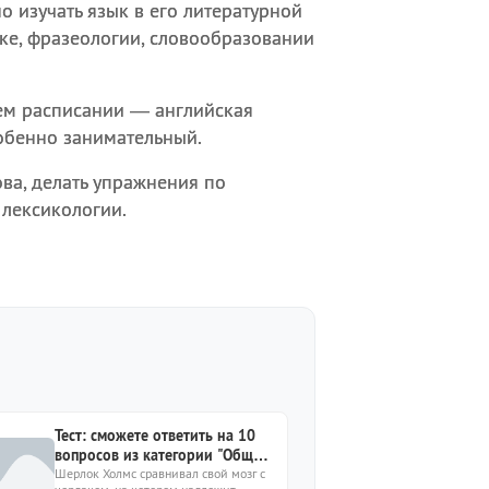
о изучать язык в его литературной
ике, фразеологии, словообразовании
ем расписании — английская
собенно занимательный.
ва, делать упражнения по
 лексикологии.
Тест: сможете ответить на 10
вопросов из категории "Общие
знания" или вас зря учили?
Шерлок Холмс сравнивал свой мозг с