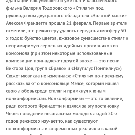
адаптации нашумевшего и уже почти классического
фильма Валерия Тодоровского «Стиляги» под
руководством двукратного обладателя «Золотой маски»
Алексея Франдетти прошла 21 февраля. Первые зрители
отметили, что режиссеру удалось передать атмосферу 50-
х годов: буйство цветов, джазовое сумасшествие стиляг и
непримиримую серость их идейных противников из
комсомола (при этом некоторые использованные
композиции принадлежит другой эпохе — это песни
Виктора Цоя, групп «Браво» и «Наутилус Помпилиус»).
Сюжет мюзикла не изменился: «Стиляги» по-прежнему
рассказывают о комсомольце Мэлсе, который нашел
свою любовь среди стиляг и примкнул к юным
нонконформистам. Нонконформизм — это то явление,
ради которого Франдетти и взялся за эту постановку.
Через поведение несогласных молодых людей 50-х
годов режиссер изучает то, как существуют
нонконформисты в современных реалиях и в какой