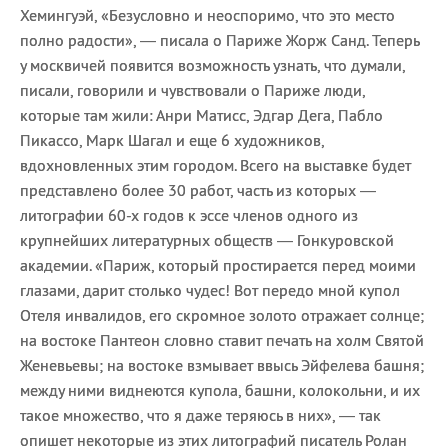
Хемингуэй, «Безусловно и неоспоримо, что это место
полно радости», — писала о Париже Жорж Санд. Теперь
у москвичей появится возможность узнать, что думали,
писали, говорили и чувствовали о Париже люди,
которые там жили: Анри Матисс, Эдгар Дега, Пабло
Пикассо, Марк Шагал и еще 6 художников,
вдохновленных этим городом. Всего на выставке будет
представлено более 30 работ, часть из которых —
литографии 60-х годов к эссе членов одного из
крупнейших литературных обществ — Гонкуровской
академии. «Париж, который простирается перед моими
глазами, дарит столько чудес! Вот передо мной купол
Отеля инвалидов, его скромное золото отражает солнце;
на востоке Пантеон словно ставит печать на холм Святой
Женевьевы; на востоке взмывает ввысь Эйфелева башня;
между ними виднеются купола, башни, колокольни, и их
такое множество, что я даже теряюсь в них», — так
опишет некоторые из этих литографий писатель Ролан