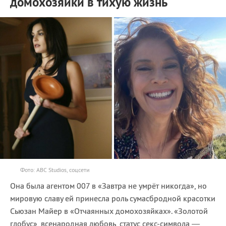
домохозяйки в тихую жизнь
Фото: ABC Studios, соцсети
Она была агентом 007 в «Завтра не умрёт никогда», но
мировую славу ей принесла роль сумасбродной красотки
Сьюзан Майер в «Отчаянных домохозяйках». «Золотой
глобус», всенародная любовь, статус секс-символа —