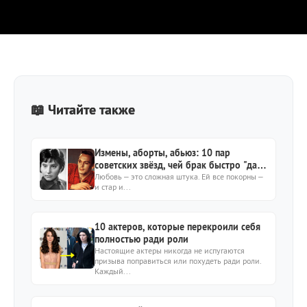
📖 Читайте также
Измены, аборты, абьюз: 10 пар
советских звёзд, чей брак быстро "дал
трещину"
Любовь – это сложная штука. Ей все покорны –
и стар и...
10 актеров, которые перекроили себя
полностью ради роли
Настоящие актеры никогда не испугаются
призыва поправиться или похудеть ради роли.
Каждый...