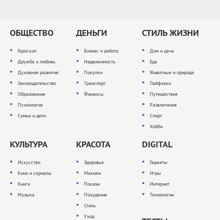
ОБЩЕСТВО
ДЕНЬГИ
СТИЛЬ ЖИЗНИ
Гороскоп
Бизнес и работа
Дом и дача
Дружба и любовь
Недвижимость
Еда
Духовное развитие
Покупки
Животные и природа
Законодательство
Транспорт
Лайфхаки
Образование
Финансы
Путешествия
Психология
Развлечения
Семья и дети
Спорт
Хобби
КУЛЬТУРА
КРАСОТА
DIGITAL
Искусство
Здоровье
Гаджеты
Кино и сериалы
Макияж
Игры
Книги
Показы
Интернет
Музыка
Похудение
Технологии
Стиль
Уход