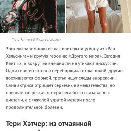
Фото: Universal Pictures, соцсети
Зрители запомнили её как воительницу Анну из «Ван
Хельсинга» и крутую героиню «Другого мира». Сегодня
Кейт 52, и вокруг её внешности не утихают дискуссии.
Одни говорят что она переборщила с пластикой, другие
восхищаются формой, третьи ищут следы анорексии.
Сама актриса отрицает серьёзные вмешательства, но
признаётся: резкая потеря веса была связана не с
диетами, а с тяжёлой утратой матери после
продолжительной болезни.
Тери Хэтчер: из отчаянной