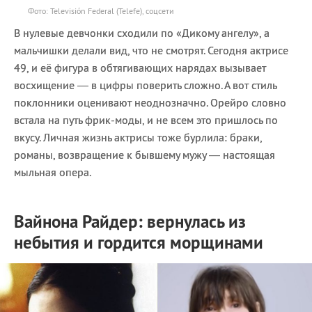
Фото: Televisión Federal (Telefe), соцсети
В нулевые девчонки сходили по «Дикому ангелу», а
мальчишки делали вид, что не смотрят. Сегодня актрисе
49, и её фигура в обтягивающих нарядах вызывает
восхищение — в цифры поверить сложно. А вот стиль
поклонники оценивают неоднозначно. Орейро словно
встала на путь фрик-моды, и не всем это пришлось по
вкусу. Личная жизнь актрисы тоже бурлила: браки,
романы, возвращение к бывшему мужу — настоящая
мыльная опера.
Вайнона Райдер: вернулась из
небытия и гордится морщинами