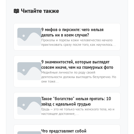
📖 Читайте также
9 мифов о пирсинге: чего нельзя
делать ни в коем случае?
Проколы и порезы кожи человечество начало
практиковать сразу после того, как научилось...
9 знаменитостей, которые выглядят
совсем иначе, чем на гламурных фото
Медийные личности по роду своей
деятельности должны выглядеть безупречно. Но
они тоже...
Такое "богатство" нельзя прятать: 10
звёзд с идеальной грудью
Грудь – это не только часть женского тела, но и
настоящее достояние,...
Что представляет собой