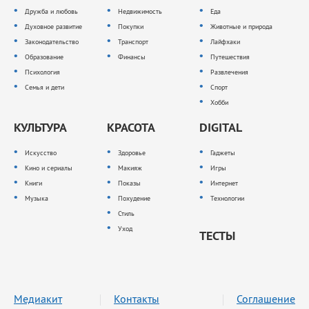
Дружба и любовь
Недвижимость
Еда
Духовное развитие
Покупки
Животные и природа
Законодательство
Транспорт
Лайфхаки
Образование
Финансы
Путешествия
Психология
Развлечения
Семья и дети
Спорт
Хобби
КУЛЬТУРА
КРАСОТА
DIGITAL
Искусство
Здоровье
Гаджеты
Кино и сериалы
Макияж
Игры
Книги
Показы
Интернет
Музыка
Похудение
Технологии
Стиль
Уход
ТЕСТЫ
Медиакит
Контакты
Соглашение