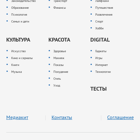
Законодательство
Транспорт
Лайфхаки
Образование
Финансы
Путешествия
Психология
Развлечения
Семья и дети
Спорт
Хобби
КУЛЬТУРА
КРАСОТА
DIGITAL
Искусство
Здоровье
Гаджеты
Кино и сериалы
Макияж
Игры
Книги
Показы
Интернет
Музыка
Похудение
Технологии
Стиль
Уход
ТЕСТЫ
Медиакит
Контакты
Соглашение