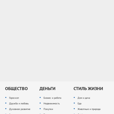
ОБЩЕСТВО
ДЕНЬГИ
СТИЛЬ ЖИЗНИ
Гороскоп
Бизнес и работа
Дом и дача
Дружба и любовь
Недвижимость
Еда
Духовное развитие
Покупки
Животные и природа