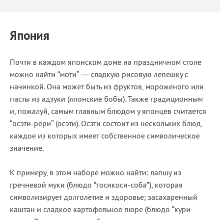
Япония
Почти в каждом японском доме на праздничном столе
можно найти “моти” — сладкую рисовую лепешку с
начинкой. Она может быть из фруктов, мороженого или
пасты из адзуки (японские бобы). Также традиционным
и, пожалуй, самым главным блюдом у японцев считается
“осэти-рёри” (осэти). Осэти состоит из нескольких блюд,
каждое из которых имеет собственное символическое
значение.
К примеру, в этом наборе можно найти: лапшу из
гречневой муки (блюдо “тосикоси-соба”), которая
символизирует долголетие и здоровье; засахаренный
каштан и сладкое картофельное пюре (блюдо “кури