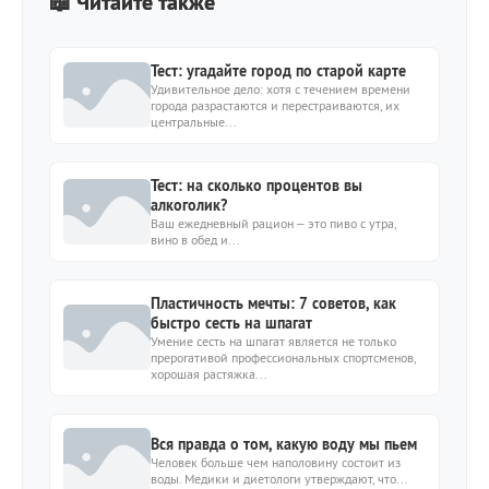
📖 Читайте также
Тест: угадайте город по старой карте
Удивительное дело: хотя с течением времени
города разрастаются и перестраиваются, их
центральные...
Тест: на сколько процентов вы
алкоголик?
Ваш ежедневный рацион – это пиво с утра,
вино в обед и...
Пластичность мечты: 7 советов, как
быстро сесть на шпагат
Умение сесть на шпагат является не только
прерогативой профессиональных спортсменов,
хорошая растяжка...
Вся правда о том, какую воду мы пьем
Человек больше чем наполовину состоит из
воды. Медики и диетологи утверждают, что...