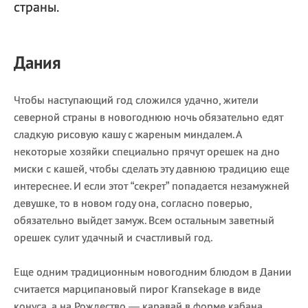
страны.
Дания
Чтобы наступающий год сложился удачно, жители
северной страны в новогоднюю ночь обязательно едят
сладкую рисовую кашу с жареным миндалем. А
некоторые хозяйки специально прячут орешек на дно
миски с кашей, чтобы сделать эту давнюю традицию еще
интереснее. И если этот “секрет” попадается незамужней
девушке, то в новом году она, согласно поверью,
обязательно выйдет замуж. Всем остальным заветный
орешек сулит удачный и счастливый год.
Еще одним традиционным новогодним блюдом в Дании
считается марципановый пирог Kransekage в виде
конуса, а на Рождество — каравай в форме кабана