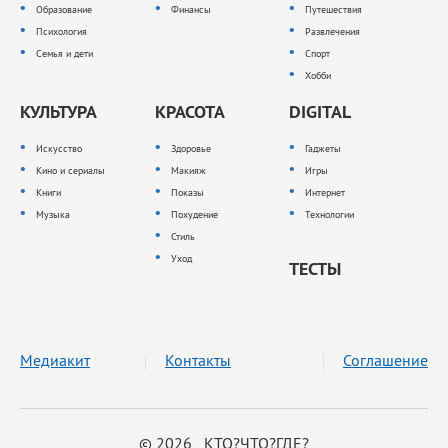
Образование
Финансы
Путешествия
Психология
Развлечения
Семья и дети
Спорт
Хобби
КУЛЬТУРА
КРАСОТА
DIGITAL
Искусство
Здоровье
Гаджеты
Кино и сериалы
Макияж
Игры
Книги
Показы
Интернет
Музыка
Похудение
Технологии
Стиль
Уход
ТЕСТЫ
Медиакит
Контакты
Соглашение
© 2026 КТО?ЧТО?ГДЕ?