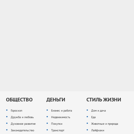
ОБЩЕСТВО
ДЕНЬГИ
СТИЛЬ ЖИЗНИ
Гороскоп
Бизнес и работа
Дом и дача
Дружба и любовь
Недвижимость
Еда
Духовное развитие
Покупки
Животные и природа
Законодательство
Транспорт
Лайфхаки