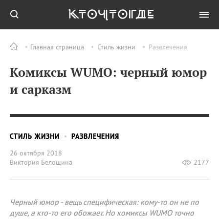
Главная страница
Стиль жизни
Развлечения
Комиксы WUMO: черный юмор
и сарказм
СТИЛЬ ЖИЗНИ
РАЗВЛЕЧЕНИЯ
26 октября 2018
Виктория Белощина
2177
Черный юмор - вещь специфическая: кому-то он не по
душе, а кто-то его обожает. Но комиксы WUMO точно