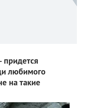
— придется
ади любимого
е на такие