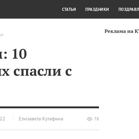
СТИЛЬ ЖИЗНИ
КУЛЬТУРА
КРА
СТАТЬИ
ПРАЗДНИКИ
ПОЗДРАВ
Реклама на 
да
: 10
х спасли с
022
Елизавета Кутафина
78