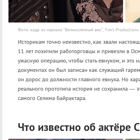
Фото: кадр из сериала “Великолепный век”, Tim's Productions
Историкам точно неизвестно, как звали настоящ
11 лет похитили работорговцы и привезли в Ос
ужасную операцию, чтобы стать евнухом, и это н
документах он был записан как служащий гарема
он дорос до должности главного евнуха. Но ха
реального прототипа история не сохранила — эт
самого Селима Байрактара.
Что известно об актёре 