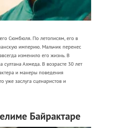
его Сюмбюля. По летописям, его в
манскую империю. Мальчик перенес
авсегда изменило его жизнь. В
 султана Ахмеда. В возрасте 30 лет
рактера и манеры поведения
о уже заслуга сценаристов и
Селиме Байрактаре