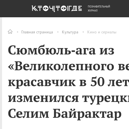
ПОЗНАВАТЕЛЬНЫЙ
ОБЩЕСТВО
ДЕНЬГИ
ЖУРНАЛ
Главная страница
Культура
Кино и сериалы
Сюмбюль‑ага из
«Великолепного в
красавчик в 50 лет
изменился турецк
Селим Байрактар