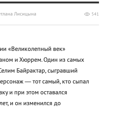
етлана Лисицына
541
ции «Великолепный век»
маном и Хюррем. Один из самых
Селим Байрактар, сыгравший
персонаж — тот самый, кто сыпал
ку и при этом оставался
лет, и он изменился до