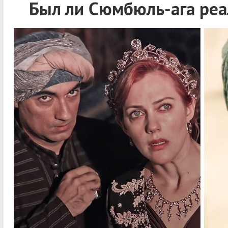
Был ли Сюмбюль-ага ре