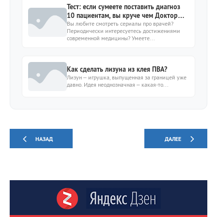
Тест: если сумеете поставить диагноз
10 пациентам, вы круче чем Доктор
Хаус
Вы любите смотреть сериалы про врачей?
Периодически интересуетесь достижениями
современной медицины? Умеете...
Как сделать лизуна из клея ПВА?
Лизун – игрушка, выпущенная за границей уже
давно. Идея неоднозначная – какая-то...
НАЗАД
ДАЛЕЕ