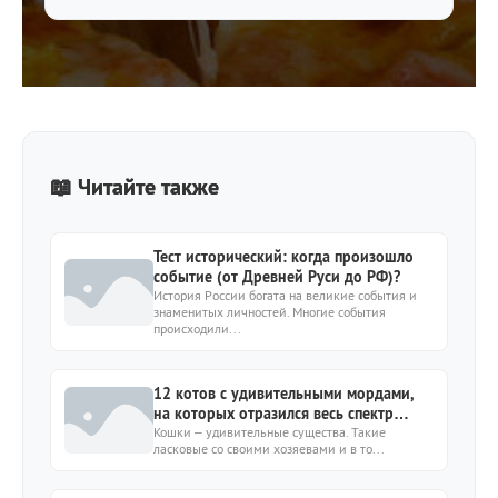
📖 Читайте также
Тест исторический: когда произошло
событие (от Древней Руси до РФ)?
История России богата на великие события и
знаменитых личностей. Многие события
происходили...
12 котов с удивительными мордами,
на которых отразился весь спектр
эмоций
Кошки – удивительные существа. Такие
ласковые со своими хозяевами и в то...