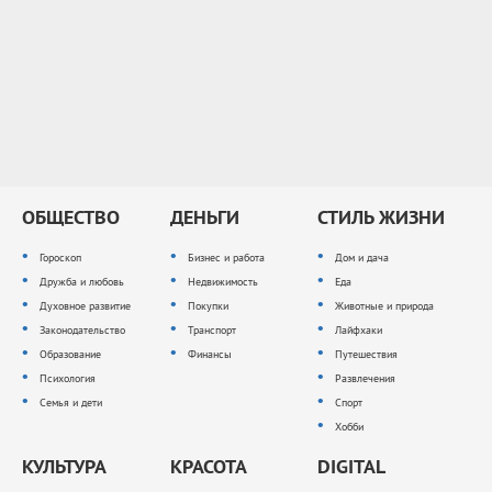
ОБЩЕСТВО
ДЕНЬГИ
СТИЛЬ ЖИЗНИ
Гороскоп
Бизнес и работа
Дом и дача
Дружба и любовь
Недвижимость
Еда
Духовное развитие
Покупки
Животные и природа
Законодательство
Транспорт
Лайфхаки
Образование
Финансы
Путешествия
Психология
Развлечения
Семья и дети
Спорт
Хобби
КУЛЬТУРА
КРАСОТА
DIGITAL