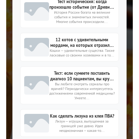
Тест исторический: когда
произошло событие (от Древней
История России богата на великие
Руси до РФ)?
события и знаменитых личностей.
Многие события происходили...
12 котов с удивительными
мордами, на которых отразился
Кошки – удивительные существа. Такие
весь спектр эмоций
ласковые со своими хозяевами и в то...
Тест: если сумеете поставить
диагноз 10 пациентам, вы круче
Вы любите смотреть сериалы про
чем Доктор Хаус
врачей? Периодически интересуетесь
достижениями современной медицины?
Умеете...
Как сделать лизуна из клея ПВА?
Лизун – игрушка, выпущенная за
границей уже давно. Идея
неоднозначная – какая-то...