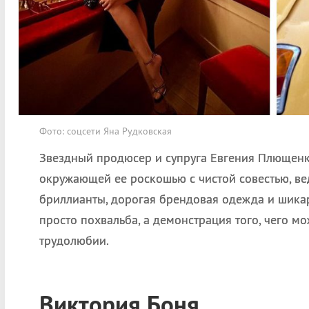
Фото: соцсети Яна Рудковская
Звездный продюсер и супруга Евгения Плющенко
окружающей ее роскошью с чистой совестью, ведь
бриллианты, дорогая брендовая одежда и шикар
просто похвальба, а демонстрация того, чего м
трудолюбии.
Виктория Боня