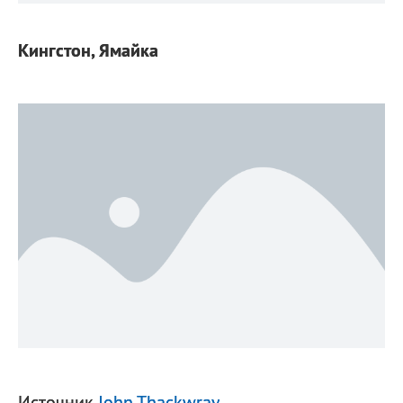
Кингстон, Ямайка
Источник
John Thackwray