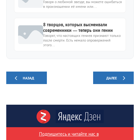
неправильно
Говоря о любимой звезде, вы можете ошибаться
в произношении её имени или...
8 творцов, которых высмеивали
современники — теперь они гении
Говорят, что настоящих гениев признают только
после смерти. Есть немало опровержений
этого...
НАЗАД
ДАЛЕЕ
Подпишитесь и читайте нас в