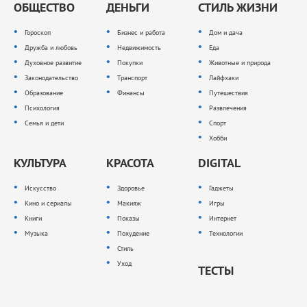
ОБЩЕСТВО
ДЕНЬГИ
СТИЛЬ ЖИЗНИ
Гороскоп
Бизнес и работа
Дом и дача
Дружба и любовь
Недвижимость
Еда
Духовное развитие
Покупки
Животные и природа
Законодательство
Транспорт
Лайфхаки
Образование
Финансы
Путешествия
Психология
Развлечения
Семья и дети
Спорт
Хобби
КУЛЬТУРА
КРАСОТА
DIGITAL
Искусство
Здоровье
Гаджеты
Кино и сериалы
Макияж
Игры
Книги
Показы
Интернет
Музыка
Похудение
Технологии
Стиль
Уход
ТЕСТЫ