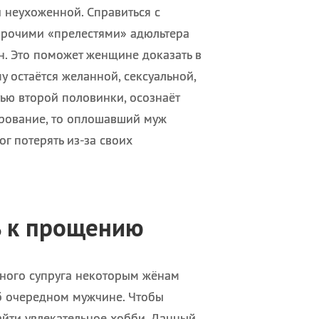
и неухоженной. Справиться с
прочими «прелестями» адюльтера
. Это поможет женщине доказать в
у остаётся желанной, сексуальной,
тью второй половинки, осознаёт
арование, то оплошавший муж
ог потерять из-за своих
ь к прощению
ерного супруга некоторым жёнам
об очередном мужчине. Чтобы
айти увлекательное хобби. Данный