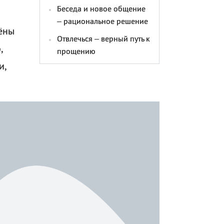
Беседа и новое общение
– рациональное решение
ёны
Отвлечься – верный путь к
,
прощению
и,