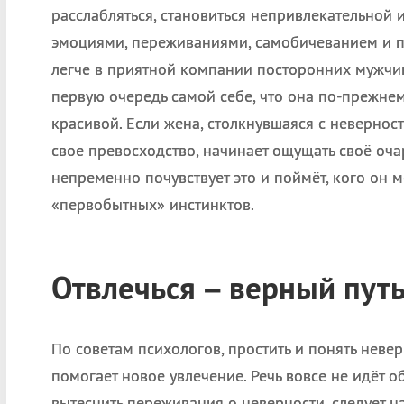
расслабляться, становиться непривлекательной 
эмоциями, переживаниями, самобичеванием и 
легче в приятной компании посторонних мужчин
первую очередь самой себе, что она по-прежнем
красивой. Если жена, столкнувшаяся с невернос
свое превосходство, начинает ощущать своё оч
непременно почувствует это и поймёт, кого он м
«первобытных» инстинктов.
Отвлечься – верный пут
По советам психологов, простить и понять нев
помогает новое увлечение. Речь вовсе не идёт 
вытеснить переживания о неверности, следует н