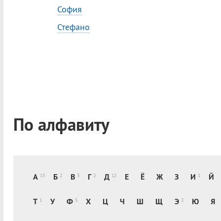
София
Стефано
По алфавиту
А
Б
В
Г
Д
Е
Ё
Ж
З
И
Й
13
2
3
2
12
1
Т
У
Ф
Х
Ц
Ч
Ш
Щ
Э
Ю
Я
1
5
2