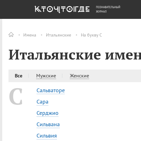
ПОЗНАВАТЕЛЬНЫЙ
ОБЩЕСТВО
ДЕНЬГИ
ЖУРНАЛ
Имена
Итальянские
На букву С
Итальянские имен
Все
Мужские
Женские
С
Сальваторе
Сара
Серджио
Сильвана
Сильвия