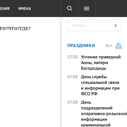
СОТА
DIGITAL
ТЕСТЫ
ЛЕНИЯ
ИМЕНА
КТО?ЧТО?ГДЕ?
ПРАЗДНИКИ
Все
07.08
Успение праведной
Анны, матери
Богородицы
07.08
День службы
специальной связи
и информации при
ФСО РФ
07.08
День
подразделений
оперативно‑розыскно
информации
криминальной