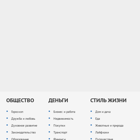
ОБЩЕСТВО
ДЕНЬГИ
СТИЛЬ ЖИЗНИ
Гороскоп
Бизнес и работа
Дом и дача
Дружба и любовь
Недвижимость
Еда
Духовное развитие
Покупки
Животные и природа
Законодательство
Транспорт
Лайфхаки
Образование
Финансы
Путешествия