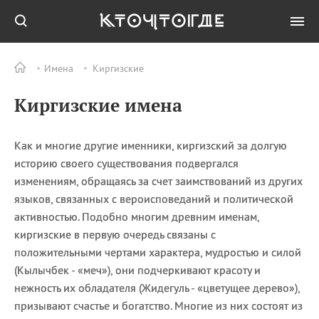
Имена
Киргизские
Все
ПРАЗДНИКИ
Киргизские имена
06.08
День
железнодорожных
войск
Как и многие другие именники, киргизский за долгую
06.08
Международный день
историю своего существования подвергался
«Врачи мира за мир»
изменениям, обращаясь за счет заимствований из других
06.08
День огненной воды
языков, связанных с вероисповеданий и политической
06.08
День грибного дождя
активностью. Подобно многим древним именам,
06.08
День
киргизские в первую очередь связаны с
железнодорожных
положительными чертами характера, мудростью и силой
войск РФ
(Кылычбек - «меч»), они подчеркивают красоту и
нежность их обладателя (Жидегуль - «цветущее дерево»),
призывают счастье и богатство. Многие из них состоят из
Все
ИМЕНА