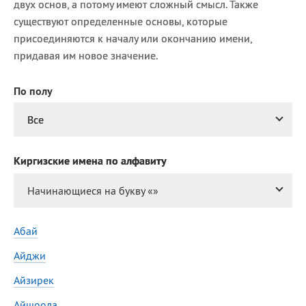
двух основ, а потому имеют сложный смысл. Также
Сегодня празднуют именины
существуют определенные основы, которые
присоединяются к началу или окончанию имени,
Анатолий
, Афанасий,
Борис
придавая им новое значение.
,
Еще
По полу
Кристина
Все
Посмотреть значение
и
происхождение
Киргизские имена по алфавиту
Начинающиеся на букву «
»
Абай
Айджи
Айзирек
Айшоола