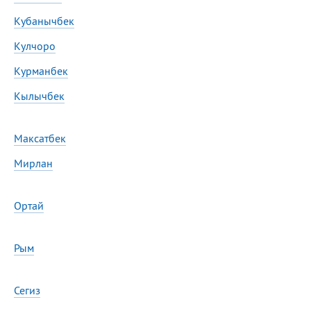
Кубанычбек
Кулчоро
Курманбек
Кылычбек
Максатбек
Мирлан
Ортай
Рым
Сегиз