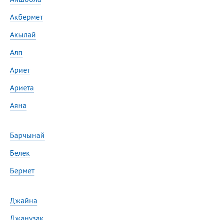
Акбермет
Акылай
Алп
Ариет
Ариета
Аяна
Барчынай
Белек
Бермет
Джайна
Джанузак