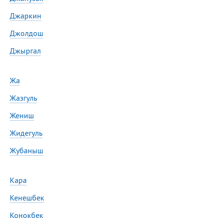
Джаркин
Джолдош
Джыргал
Жа
Жазгуль
Жениш
Жидегуль
Жубаныш
Кара
Кенешбек
Конокбек