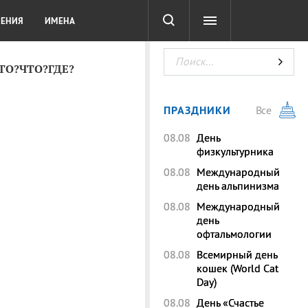
СОТА
DIGITAL
ТЕСТЫ
ЛЕНИЯ
ИМЕНА
КТО?ЧТО?ГДЕ?
ПРАЗДНИКИ
Все
08.08
День
физкультурника
08.08
Международный
день альпинизма
08.08
Международный
день
офтальмологии
08.08
Всемирный день
кошек (World Cat
Day)
08.08
День «Счастье