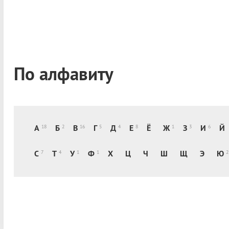
По алфавиту
А
Б
В
Г
Д
Е
Ё
Ж
З
И
Й
18
2
16
5
4
8
1
3
6
С
Т
У
Ф
Х
Ц
Ч
Ш
Щ
Э
Ю
7
4
1
1
2