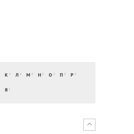
К
Л
М
Н
О
П
Р
5
4
9
5
2
3
3
Я
1