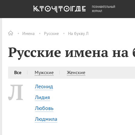
ПОЗНАВАТЕЛЬНЫЙ
ОБЩЕСТВО
ДЕНЬГИ
ЖУРНАЛ
Имена
Русские
На букву Л
Русские имена на 
Все
Мужские
Женские
Л
Леонид
Лидия
Любовь
Людмила