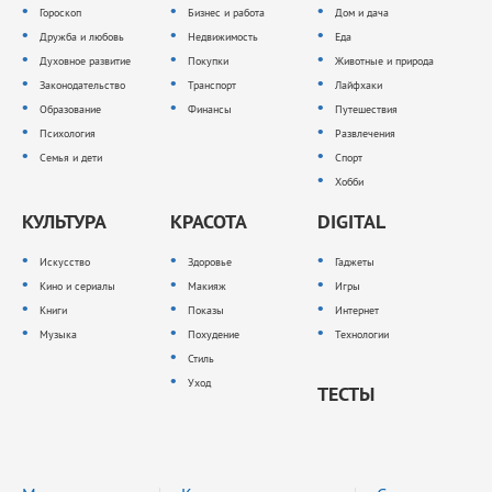
Гороскоп
Бизнес и работа
Дом и дача
Дружба и любовь
Недвижимость
Еда
Духовное развитие
Покупки
Животные и природа
Законодательство
Транспорт
Лайфхаки
Образование
Финансы
Путешествия
Психология
Развлечения
Семья и дети
Спорт
Хобби
КУЛЬТУРА
КРАСОТА
DIGITAL
Искусство
Здоровье
Гаджеты
Кино и сериалы
Макияж
Игры
Книги
Показы
Интернет
Музыка
Похудение
Технологии
Стиль
Уход
ТЕСТЫ