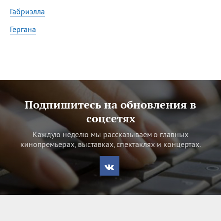
Сегодня празднуют именины
Габриэлла
Гергана
Сергей
, Теодор,
Федор
Посмотреть значение
и
происхождение
Подпишитесь на обновления в
соцсетях
Каждую неделю мы рассказываем о главных
кинопремьерах, выставках, спектаклях и концертах.