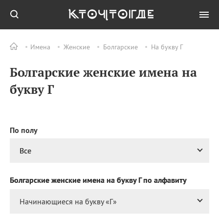
Имена
Женские
Болгарские
На букву Г
Все
ПРАЗДНИКИ
Болгарские женские имена на
08.08
День физкультурника
08.08
Международный день
букву Г
альпинизма
08.08
Международный день
офтальмологии
По полу
08.08
Всемирный день кошек
(World Cat Day)
Все
08.08
День «Счастье
случается» (Happiness
Happens Day)
Болгарские женские имена на букву Г по алфавиту
Начинающиеся на букву «
Г
»
Все
ИМЕНА