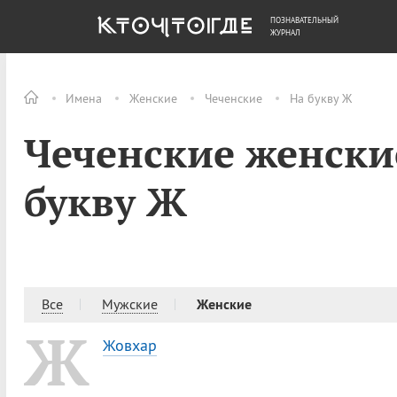
ПОЗНАВАТЕЛЬНЫЙ
ОБЩЕСТВО
ДЕНЬГИ
ЖУРНАЛ
Имена
Женские
Чеченские
На букву Ж
Чеченские женски
букву Ж
Все
Мужские
Женские
Ж
Жовхар