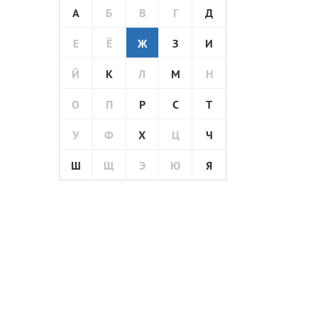
А
Б
В
Г
Д
Е
Ё
Ж
З
И
Й
К
Л
М
Н
О
П
Р
С
Т
У
Ф
Х
Ц
Ч
Ш
Щ
Э
Ю
Я