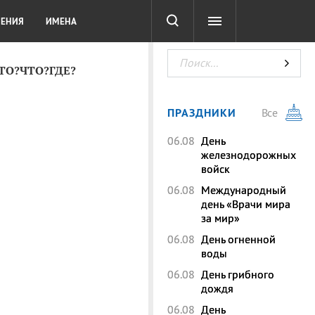
СОТА
DIGITAL
ТЕСТЫ
ЛЕНИЯ
ИМЕНА
КТО?ЧТО?ГДЕ?
ПРАЗДНИКИ
Все
06.08
День
железнодорожных
войск
06.08
Международный
день «Врачи мира
за мир»
06.08
День огненной
воды
06.08
День грибного
дождя
06.08
День