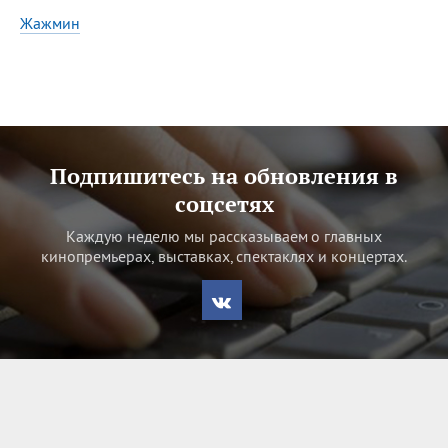
Жажмин
Все
ИМЕНА
Сегодня празднуют именины
Герман
,
Иван
,
Клим
,
Еще
Подпишитесь на обновления в
соцсетях
Анфиса
Каждую неделю мы рассказываем о главных
кинопремьерах, выставках, спектаклях и концертах.
Посмотреть значение
и
происхождение