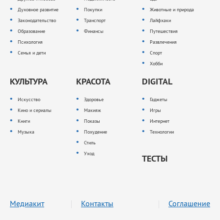
Духовное развитие
Покупки
Животные и природа
Законодательство
Транспорт
Лайфхаки
Образование
Финансы
Путешествия
Психология
Развлечения
Семья и дети
Спорт
Хобби
КУЛЬТУРА
КРАСОТА
DIGITAL
Искусство
Здоровье
Гаджеты
Кино и сериалы
Макияж
Игры
Книги
Показы
Интернет
Музыка
Похудение
Технологии
Стиль
Уход
ТЕСТЫ
Медиакит
Контакты
Соглашение