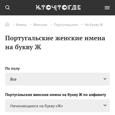
Имена
Женские
Португальские
На букву Ж
Все
ПРАЗДНИКИ
Португальские женские имена
09.08
День воздушных
поцелуев
на букву Ж
09.08
День строителя
09.08
День святого
великомученика
Пантелеймона –
По полу
покровителя всех
врачей и целителя
Все
больных
09.08
День книголюбов (Book
Португальские женские имена на букву Ж по алфавиту
Lovers Day)
09.08
День победы русского
Начинающиеся на букву «
Ж
»
флота над шведами у
мыса Гангут