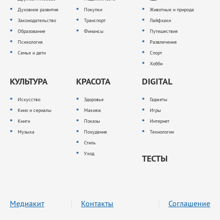
Духовное развитие
Покупки
Животные и природа
Законодательство
Транспорт
Лайфхаки
Образование
Финансы
Путешествия
Психология
Развлечения
Семья и дети
Спорт
Хобби
КУЛЬТУРА
КРАСОТА
DIGITAL
Искусство
Здоровье
Гаджеты
Кино и сериалы
Макияж
Игры
Книги
Показы
Интернет
Музыка
Похудение
Технологии
Стиль
Уход
ТЕСТЫ
Медиакит
Контакты
Соглашение