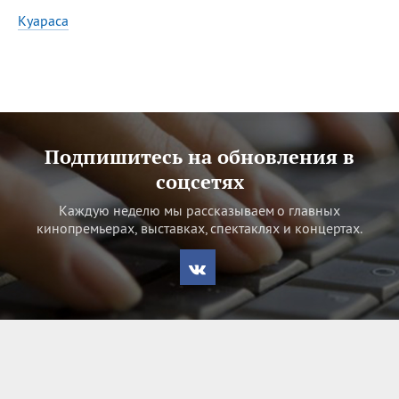
07.08
День ассирийских
Куараса
мучеников
Все
ИМЕНА
Сегодня празднуют именины
Подпишитесь на обновления в
Александр
,
Макар
соцсетях
Каждую неделю мы рассказываем о главных
Анна
кинопремьерах, выставках, спектаклях и концертах.
Посмотреть значение
и
происхождение