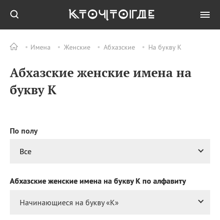
Имена
Женские
Абхазские
На букву К
Все
ПРАЗДНИКИ
Абхазские женские имена на
07.08
Успение праведной
Анны, матери
букву К
Богородицы
07.08
День службы
специальной связи и
информации при ФСО
По полу
РФ
07.08
День подразделений
Все
оперативно‑розыскной
информации
криминальной полиции
Абхазские женские имена на букву К по алфавиту
РФ
Начинающиеся на букву «
К
»
07.08
Национальный день
малины в креме