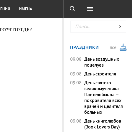
СОТА
DIGITAL
ТЕСТЫ
ЛЕНИЯ
ИМЕНА
КТО?ЧТО?ГДЕ?
ПРАЗДНИКИ
Все
09.08
День воздушных
поцелуев
09.08
День строителя
09.08
День святого
великомученика
Пантелеймона –
покровителя всех
врачей и целителя
больных
09.08
День книголюбов
(Book Lovers Day)