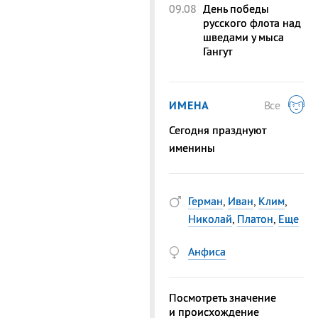
09.08
День победы
русского флота над
шведами у мыса
Гангут
ИМЕНА
Все
Сегодня празднуют
именины
Герман
,
Иван
,
Клим
,
Николай
,
Платон
,
Еще
Анфиса
Посмотреть значение
и происхождение