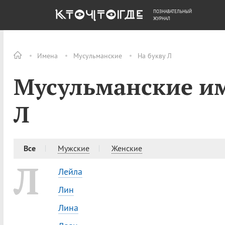
ПОЗНАВАТЕЛЬНЫЙ
ОБЩЕСТВО
ДЕНЬГИ
ЖУРНАЛ
Имена
Мусульманские
На букву Л
Мусульманские им
Л
Все
Мужские
Женские
Л
Лейла
Лин
Лина