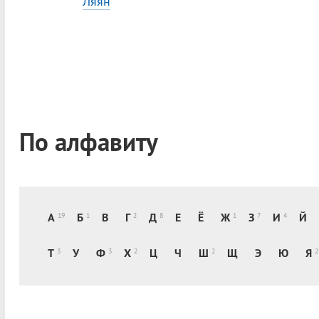
Ляян
По алфавиту
А
Б
В
Г
Д
Е
Ё
Ж
З
И
Й
19
1
2
8
1
7
4
Т
У
Ф
Х
Ц
Ч
Ш
Щ
Э
Ю
Я
3
3
2
2
2