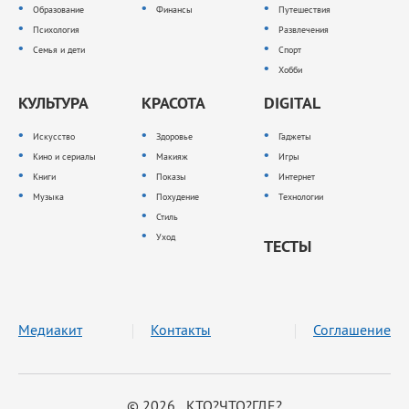
Образование
Финансы
Путешествия
Психология
Развлечения
Семья и дети
Спорт
Хобби
КУЛЬТУРА
КРАСОТА
DIGITAL
Искусство
Здоровье
Гаджеты
Кино и сериалы
Макияж
Игры
Книги
Показы
Интернет
Музыка
Похудение
Технологии
Стиль
Уход
ТЕСТЫ
Медиакит
Контакты
Соглашение
© 2026 КТО?ЧТО?ГДЕ?