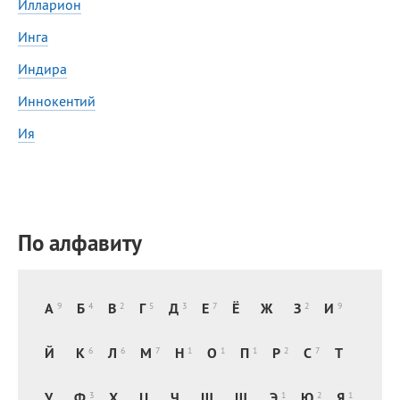
Илларион
Сегодня празднуют именины
Инга
Индира
Анатолий
, Афанасий,
Борис
,
Еще
Иннокентий
Ия
Кристина
Посмотреть значение
и
происхождение
По алфавиту
А
Б
В
Г
Д
Е
Ё
Ж
З
И
9
4
2
5
3
7
2
9
Й
К
Л
М
Н
О
П
Р
С
Т
6
6
7
1
1
1
2
7
У
Ф
Х
Ц
Ч
Ш
Щ
Э
Ю
Я
3
1
2
1