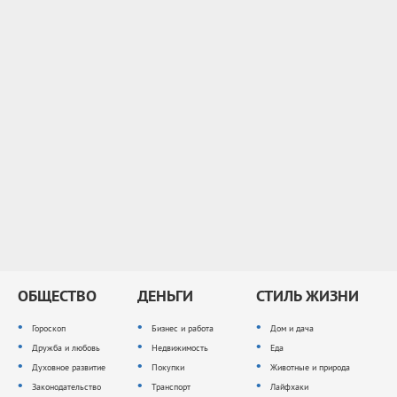
ОБЩЕСТВО
ДЕНЬГИ
СТИЛЬ ЖИЗНИ
Гороскоп
Бизнес и работа
Дом и дача
Дружба и любовь
Недвижимость
Еда
Духовное развитие
Покупки
Животные и природа
Законодательство
Транспорт
Лайфхаки