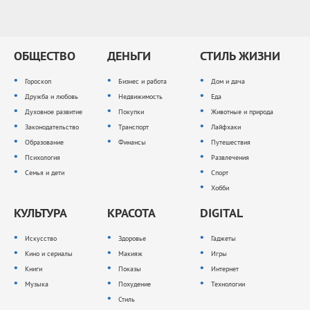
ОБЩЕСТВО
ДЕНЬГИ
СТИЛЬ ЖИЗНИ
Гороскоп
Бизнес и работа
Дом и дача
Дружба и любовь
Недвижимость
Еда
Духовное развитие
Покупки
Животные и природа
Законодательство
Транспорт
Лайфхаки
Образование
Финансы
Путешествия
Психология
Развлечения
Семья и дети
Спорт
Хобби
КУЛЬТУРА
КРАСОТА
DIGITAL
Искусство
Здоровье
Гаджеты
Кино и сериалы
Макияж
Игры
Книги
Показы
Интернет
Музыка
Похудение
Технологии
Стиль