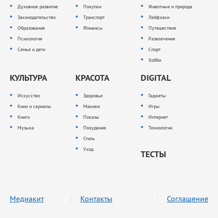
Духовное развитие
Покупки
Животные и природа
Законодательство
Транспорт
Лайфхаки
Образование
Финансы
Путешествия
Психология
Развлечения
Семья и дети
Спорт
Хобби
КУЛЬТУРА
КРАСОТА
DIGITAL
Искусство
Здоровье
Гаджеты
Кино и сериалы
Макияж
Игры
Книги
Показы
Интернет
Музыка
Похудение
Технологии
Стиль
Уход
ТЕСТЫ
Медиакит
Контакты
Соглашение