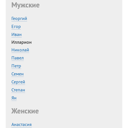
Мужские
Сегодня празднуют именины
Георгий
Анатолий
, Афанасий,
Борис
Егор
,
Еще
Иван
Илларион
Кристина
Николай
Павел
Посмотреть значение
и
Петр
происхождение
Семен
Сергей
Степан
Ян
Женские
Анастасия