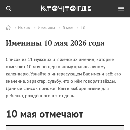
Имена
Именины
В мае
10
Все
ПРАЗДНИКИ
Именины 10 мая 2026 года
06.08
День
железнодорожных
войск
Список из 11 мужских и 2 женских именин, которые
06.08
Международный день
отмечают 10 мая по церковному православному
«Врачи мира за мир»
календарю. Узнайте о интересующем Вас имени всё: его
06.08
День огненной воды
значение, характер, судьбу, что о нём говорят звёзды.
06.08
День грибного дождя
Данный список поможет Вам в выборе имени для
06.08
День
ребёнка, рождённого в этот день.
железнодорожных
войск РФ
10 мая отмечают
Все
ИМЕНА