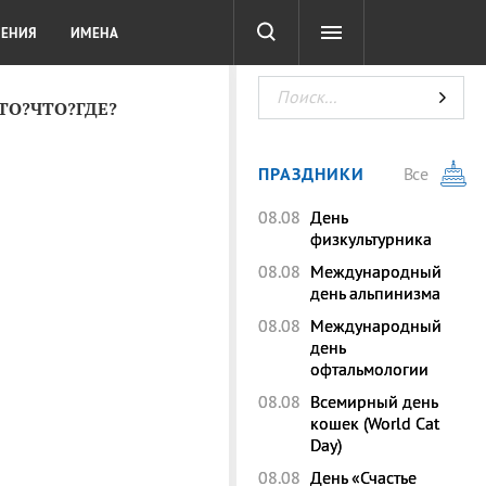
СОТА
DIGITAL
ТЕСТЫ
ЛЕНИЯ
ИМЕНА
КТО?ЧТО?ГДЕ?
ПРАЗДНИКИ
Все
08.08
День
физкультурника
08.08
Международный
день альпинизма
08.08
Международный
день
офтальмологии
08.08
Всемирный день
кошек (World Cat
Day)
08.08
День «Счастье