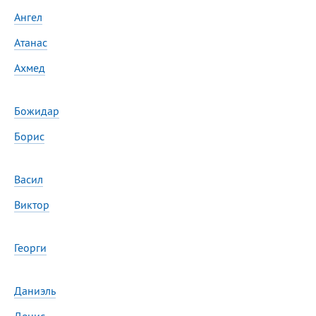
Сегодня празднуют именины
Ангел
Атанас
Сергей
, Теодор,
Федор
Ахмед
Посмотреть значение
и
происхождение
Божидар
Борис
Васил
Виктор
Георги
Даниэль