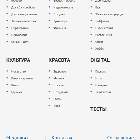
Гороскоп
Бизнес и работа
Дом и дача
Дружба и любовь
Недвижимость
Еда
Духовное развитие
Покупки
Животные и природа
Законодательство
Транспорт
Лайфхаки
Образование
Финансы
Путешествия
Психология
Развлечения
Семья и дети
Спорт
Хобби
КУЛЬТУРА
КРАСОТА
DIGITAL
Искусство
Здоровье
Гаджеты
Кино и сериалы
Макияж
Игры
Книги
Показы
Интернет
Музыка
Похудение
Технологии
Стиль
Уход
ТЕСТЫ
Медиакит
Контакты
Соглашение