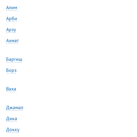
Сегодня празднуют именины
Алим
Арби
Анатолий
, Афанасий,
Борис
Арзу
,
Еще
Ахмат
Кристина
Баргиш
Посмотреть значение
и
Борз
происхождение
Ваха
Джамал
Дика
Докку