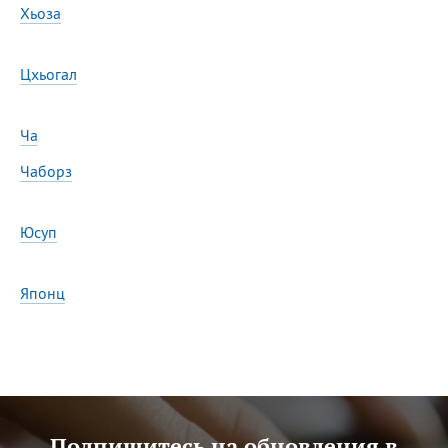
Хьоза
Цхьогал
Ча
Чаборз
Юсуп
Японц
Подпишитесь на обновления в