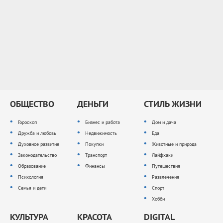
ОБЩЕСТВО
ДЕНЬГИ
СТИЛЬ ЖИЗНИ
Гороскоп
Бизнес и работа
Дом и дача
Дружба и любовь
Недвижимость
Еда
Духовное развитие
Покупки
Животные и природа
Законодательство
Транспорт
Лайфхаки
Образование
Финансы
Путешествия
Психология
Развлечения
Семья и дети
Спорт
Хобби
КУЛЬТУРА
КРАСОТА
DIGITAL