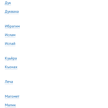
Дук
Дукваха
Ибрагим
Ислам
Испай
Куьйра
Къонах
Леча
Магомет
Малик