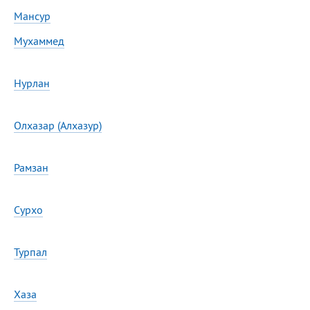
Мансур
Мухаммед
Нурлан
Олхазар (Алхазур)
Рамзан
Сурхо
Турпал
Хаза