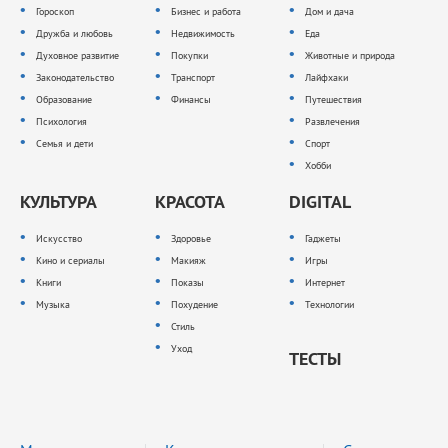
Гороскоп
Бизнес и работа
Дом и дача
Дружба и любовь
Недвижимость
Еда
Духовное развитие
Покупки
Животные и природа
Законодательство
Транспорт
Лайфхаки
Образование
Финансы
Путешествия
Психология
Развлечения
Семья и дети
Спорт
Хобби
КУЛЬТУРА
КРАСОТА
DIGITAL
Искусство
Здоровье
Гаджеты
Кино и сериалы
Макияж
Игры
Книги
Показы
Интернет
Музыка
Похудение
Технологии
Стиль
Уход
ТЕСТЫ