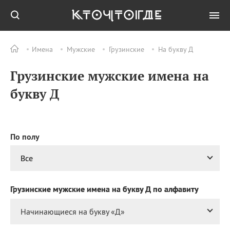
Имена
Мужские
Грузинские
На букву Д
Все
ПРАЗДНИКИ
Грузинские мужские имена на
09.08
День воздушных
поцелуев
букву Д
09.08
День строителя
09.08
День святого
великомученика
Пантелеймона –
По полу
покровителя всех
врачей и целителя
Все
больных
09.08
День книголюбов (Book
Грузинские мужские имена на букву Д по алфавиту
Lovers Day)
09.08
День победы русского
Начинающиеся на букву «
Д
»
флота над шведами у
мыса Гангут