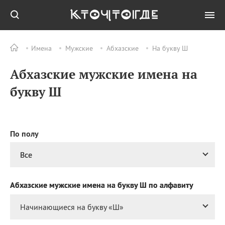
Имена
Мужские
Абхазские
На букву Ш
Все
ПРАЗДНИКИ
Абхазские мужские имена на
10.08
Празднование в честь
Смоленской иконы
букву Ш
Божией Матери
10.08
День долгих проводов
10.08
Международный день
биодизельного топлива
По полу
(International Biodiesel
Day)
Все
10.08
Национальный день
лени
Абхазские мужские имена на букву Ш по алфавиту
10.08
Национальный день
десерта «S`more»
Начинающиеся на букву «
Ш
»