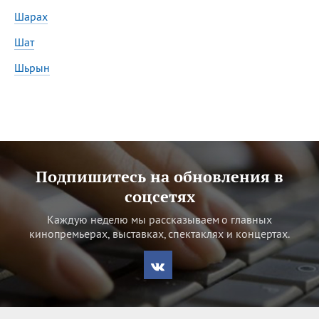
Все
ИМЕНА
Шарах
Сегодня празднуют именины
Шат
Шьрын
Акакий
,
Василий
,
Иван
,
Еще
Алена
,
Анастасия
,
Антонина
,
Еще
Подпишитесь на обновления в
соцсетях
Посмотреть значение
и
происхождение
Каждую неделю мы рассказываем о главных
кинопремьерах, выставках, спектаклях и концертах.