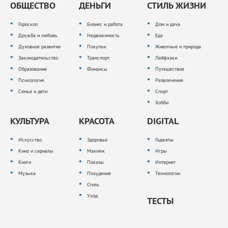
ОБЩЕСТВО
ДЕНЬГИ
СТИЛЬ ЖИЗНИ
Гороскоп
Бизнес и работа
Дом и дача
Дружба и любовь
Недвижимость
Еда
Духовное развитие
Покупки
Животные и природа
Законодательство
Транспорт
Лайфхаки
Образование
Финансы
Путешествия
Психология
Развлечения
Семья и дети
Спорт
Хобби
КУЛЬТУРА
КРАСОТА
DIGITAL
Искусство
Здоровье
Гаджеты
Кино и сериалы
Макияж
Игры
Книги
Показы
Интернет
Музыка
Похудение
Технологии
Стиль
Уход
ТЕСТЫ