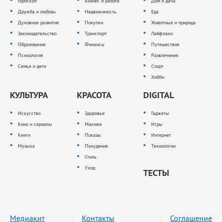
Гороскоп
Бизнес и работа
Дом и дача
Дружба и любовь
Недвижимость
Еда
Духовное развитие
Покупки
Животные и природа
Законодательство
Транспорт
Лайфхаки
Образование
Финансы
Путешествия
Психология
Развлечения
Семья и дети
Спорт
Хобби
КУЛЬТУРА
КРАСОТА
DIGITAL
Искусство
Здоровье
Гаджеты
Кино и сериалы
Макияж
Игры
Книги
Показы
Интернет
Музыка
Похудение
Технологии
Стиль
Уход
ТЕСТЫ
Медиакит
Контакты
Соглашение