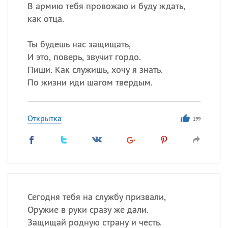
Все
ИМЕНА
В армию тебя провожаю и буду ждать,
как отца.
Сегодня празднуют именины
Ты будешь нас защищать,
Герман
,
Иван
,
Клим
,
Еще
И это, поверь, звучит гордо.
Пиши. Как служишь, хочу я знать.
Анфиса
По жизни иди шагом твердым.
Посмотреть значение
и
происхождение
Открытка
199
Сегодня тебя на службу призвали,
Оружие в руки сразу же дали.
Защищай родную страну и честь.