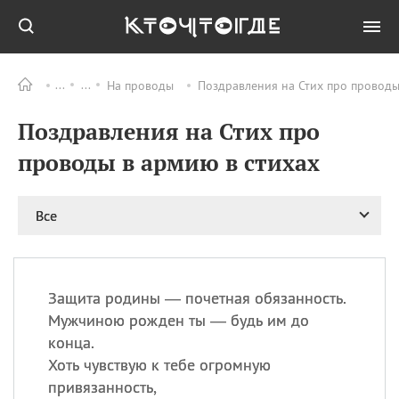
На проводы
Поздравления на Стих про проводы
Все
ПРАЗДНИКИ
Поздравления на Стих про
09.08
День памяти
великомученика и
проводы в армию в стихах
целителя Пантелеимона
11.08
Рождество святителя
Николая Чудотворца
Все
11.08
День «мусорной еды»
11.08
День полета на
воздушном шарике
Защита родины — почетная обязанность.
11.08
День Святой Клары —
Мужчиною рожден ты — будь им до
покровительницы
конца.
телевидения
Хоть чувствую к тебе огромную
привязанность,