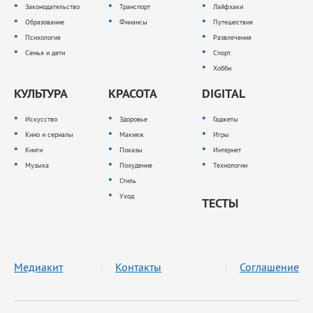
Законодательство
Транспорт
Лайфхаки
Образование
Финансы
Путешествия
Психология
Развлечения
Семья и дети
Спорт
Хобби
КУЛЬТУРА
КРАСОТА
DIGITAL
Искусство
Здоровье
Гаджеты
Кино и сериалы
Макияж
Игры
Книги
Показы
Интернет
Музыка
Похудение
Технологии
Стиль
Уход
ТЕСТЫ
Медиакит
Контакты
Соглашение