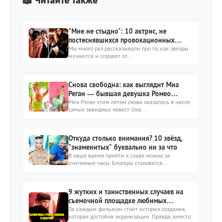
"Мне не стыдно": 10 актрис, не
постеснявшихся провокационных
ролей
Мы много раз рассказывали про то, как звезды
мучаются и сгорают от...
Снова свободна: как выглядит Миа
Реган — бывшая девушка Ромео
Бекхэма
Мия Реган этим летом снова оказалась в числе
самых завидных невест. Она...
Откуда столько внимания? 10 звёзд,
"знаменитых" буквально ни за что
В наше время прийти к славе можно за
считанные часы. Блогеры становятся...
9 жутких и таинственных случаев на
съемочной площадке любимых
фильмов
За каждым фильмом стоит история создания,
которая достойна экранизации. Правда, вместо