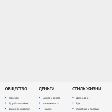
ОБЩЕСТВО
ДЕНЬГИ
СТИЛЬ ЖИЗНИ
Гороскоп
Бизнес и работа
Дом и дача
Дружба и любовь
Недвижимость
Еда
Духовное развитие
Покупки
Животные и природа