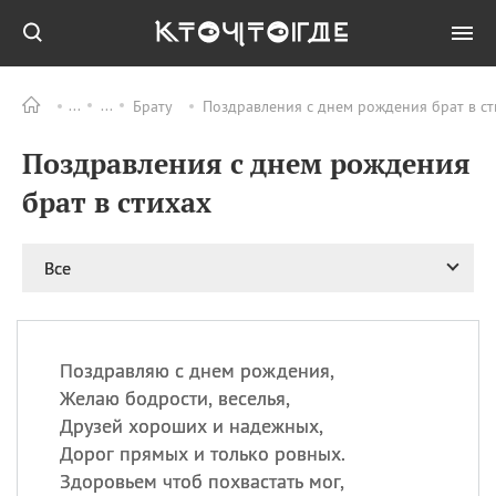
Брату
Поздравления с днем рождения брат в ст
Все
ПРАЗДНИКИ
Поздравления с днем рождения
08.08
День «Счастье
случается» (Happiness
брат в стихах
Happens Day)
08.08
День мира в Аугсбурге
Все
08.08
Ермолаев день
09.08
День святого
великомученика
Пантелеймона –
Поздравляю с днем рождения,
покровителя всех
врачей и целителя
Желаю бодрости, веселья,
больных
Друзей хороших и надежных,
09.08
День книголюбов (Book
Дорог прямых и только ровных.
Lovers Day)
Здоровьем чтоб похвастать мог,