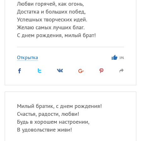
Любви горячей, как огонь,
Достатка и больших побед,
Все
ИМЕНА
Успешных творческих идей.
Сегодня празднуют именины
Желаю самых лучших благ.
С днем рождения, милый брат!
Александр
,
Макар
Открытка
Анна
191
Посмотреть значение
и
происхождение
Милый братик, с днем рождения!
Счастья, радости, любви!
Будь в хорошем настроении,
В удовольствие живи!