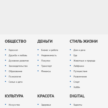
ОБЩЕСТВО
ДЕНЬГИ
СТИЛЬ ЖИЗНИ
Гороскоп
Бизнес и работа
Дом и дача
Дружба и любовь
Недвижимость
Еда
Духовное развитие
Покупки
Животные и природа
Законодательство
Транспорт
Лайфхаки
Образование
Финансы
Путешествия
Психология
Развлечения
Семья и дети
Спорт
Хобби
КУЛЬТУРА
КРАСОТА
DIGITAL
Искусство
Здоровье
Гаджеты