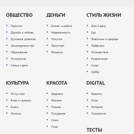
ОБЩЕСТВО
ДЕНЬГИ
СТИЛЬ ЖИЗНИ
Гороскоп
Бизнес и работа
Дом и дача
Дружба и любовь
Недвижимость
Еда
Духовное развитие
Покупки
Животные и природа
Законодательство
Транспорт
Лайфхаки
Образование
Финансы
Путешествия
Психология
Развлечения
Семья и дети
Спорт
Хобби
КУЛЬТУРА
КРАСОТА
DIGITAL
Искусство
Здоровье
Гаджеты
Кино и сериалы
Макияж
Игры
Книги
Показы
Интернет
Музыка
Похудение
Технологии
Стиль
Уход
ТЕСТЫ