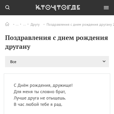
Другу
Поздравления с днем рождения другану 2
Все
ПРАЗДНИКИ
Поздравления с днем рождения
06.08
Преображение
Господне у западных
другану
христиан
06.08
День памяти
благоверных князей
Все
Бориса и Глеба, во
святом Крещении
Романа и Давида
07.08
День ассирийских
С Днём рождения, дружище!
мучеников
Для меня ты словно брат,
07.08
Национальный день
Лучше друга не отыщешь.
маяка
В час любой тебе я рад.
07.08
Годовщина битвы при
Бояка