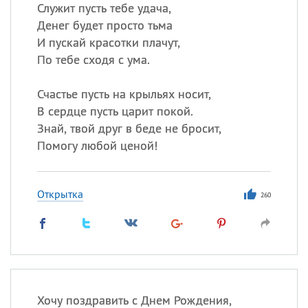
Служит пусть тебе удача,
Денег будет просто тьма
И пускай красотки плачут,
Все
ИМЕНА
По тебе сходя с ума.
Сегодня празднуют именины
Счастье пусть на крыльях носит,
Анатолий
, Афанасий,
Борис
В сердце пусть царит покой.
,
Еще
Знай, твой друг в беде не бросит,
Помогу любой ценой!
Кристина
Открытка
260
Посмотреть значение
и
происхождение
Хочу поздравить с Днем Рождения,