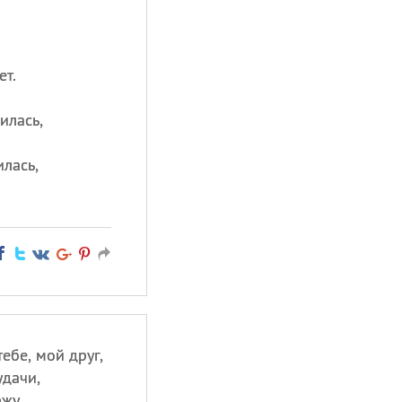
.
ет.
илась,
лась,
ебе, мой друг,
удачи,
жу,