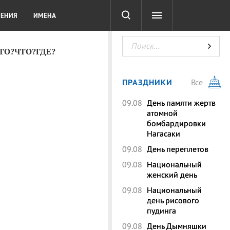
СОТА
DIGITAL
ТЕСТЫ
ЛЕНИЯ
ИМЕНА
КТО?ЧТО?ГДЕ?
ПРАЗДНИКИ
Все
09.08
День памяти жертв
атомной
бомбардировки
Нагасаки
09.08
День переплетов
09.08
Национальный
женский день
09.08
Национальный
день рисового
пудинга
09.08
День Дымняшки