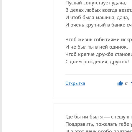
Пускай сопутствует удача,
В делах любых всегда везет
И чтоб была машина, дача,
И очень крупный в банке сч
Чтоб жизнь событиями искр
И не был ты в ней одинок.
Чтоб крепче дружба станови
С днем рождения, дружок!
Открытка
67
Где бы ни был я — спешу к т
Поздравить, пожелать тебе 
И в этот день особо подтвер