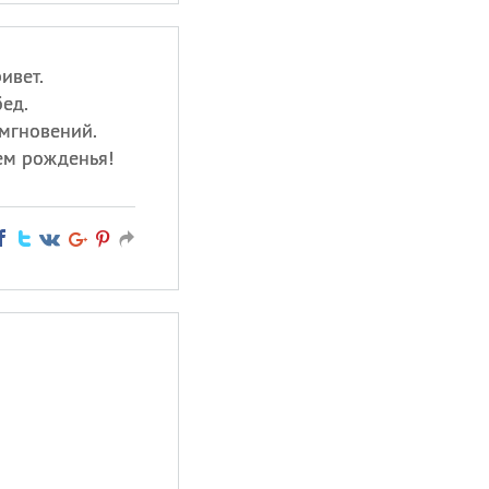
ивет.
ед.
мгновений.
ем рожденья!