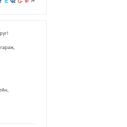
руг!
гараж,
ейн,