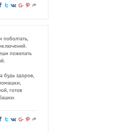
м поболтать,
иключений.
еши пожелать
й.
да будь здоров,
ромашки,
рой, готов
башки.