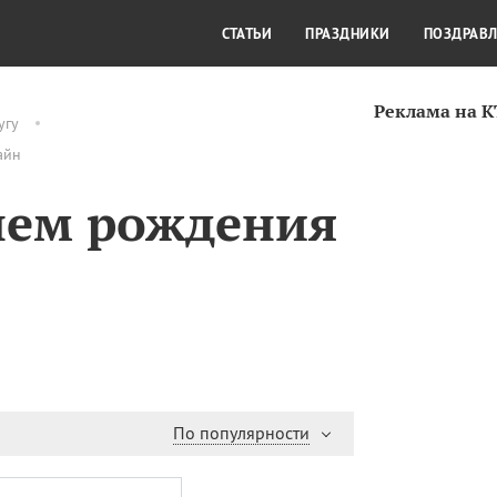
СТИЛЬ ЖИЗНИ
КУЛЬТУРА
КРА
СТАТЬИ
ПРАЗДНИКИ
ПОЗДРАВ
Реклама на 
угу
айн
нем рождения
По популярности