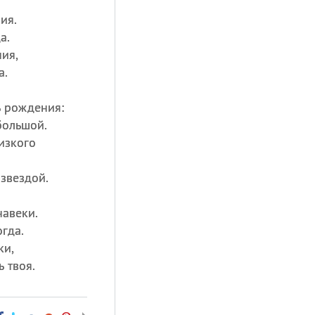
ия.
а.
ия,
а.
ь рождения:
большой.
изкого
звездой.
навеки.
огда.
ки,
 твоя.