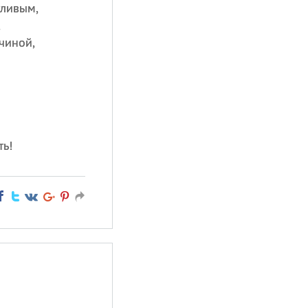
тливым,
,
чиной,
ть!