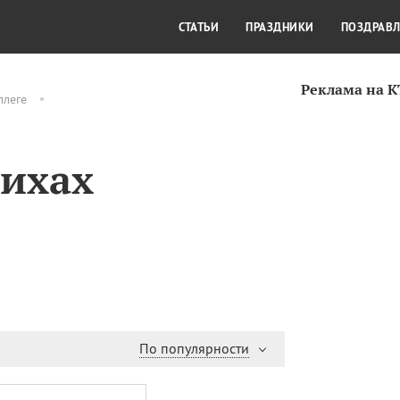
СТИЛЬ ЖИЗНИ
КУЛЬТУРА
КРА
СТАТЬИ
ПРАЗДНИКИ
ПОЗДРАВ
Реклама на 
ллеге
тихах
По популярности