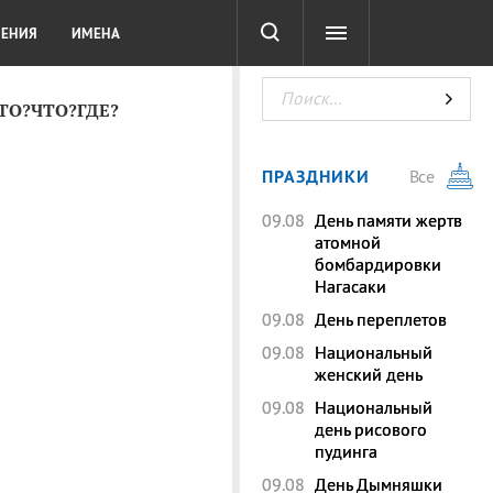
СОТА
DIGITAL
ТЕСТЫ
ЛЕНИЯ
ИМЕНА
КТО?ЧТО?ГДЕ?
ПРАЗДНИКИ
Все
09.08
День памяти жертв
атомной
бомбардировки
Нагасаки
09.08
День переплетов
09.08
Национальный
женский день
09.08
Национальный
день рисового
пудинга
09.08
День Дымняшки