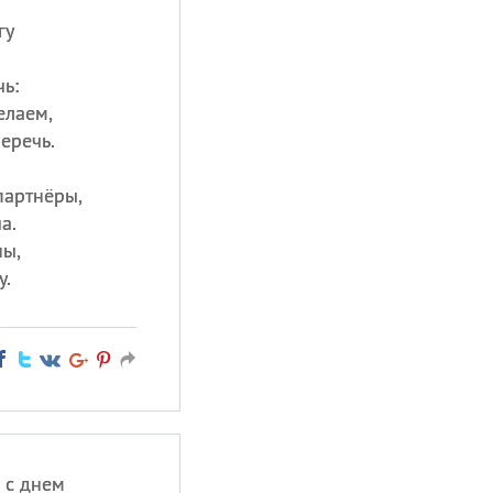
гу
ь:
елаем,
еречь.
партнёры,
а.
ны,
у.
 с днем