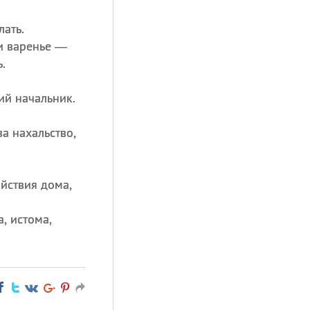
лать.
 и варенье —
.
ий начальник.
за нахальство,
ойствия дома,
, истома,