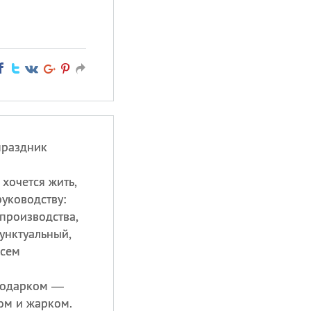
праздник
 хочется жить,
руководству:
производства,
унктуальный,
всем
подарком —
ом и жарком.