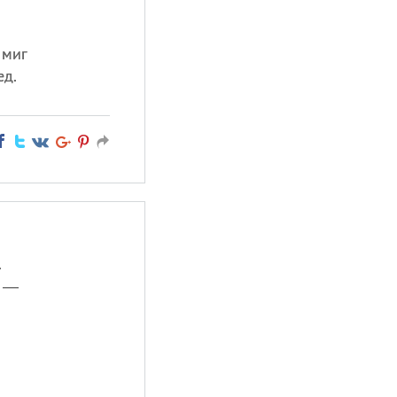
 миг
ед.
.
я —