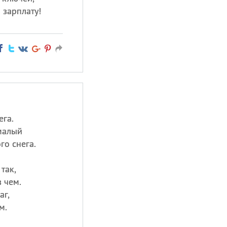
 зарплату!
ега.
малый
го снега.
так,
 чем.
аг,
м.