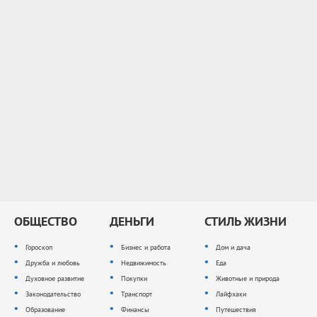
ОБЩЕСТВО
ДЕНЬГИ
СТИЛЬ ЖИЗНИ
Гороскоп
Бизнес и работа
Дом и дача
Дружба и любовь
Недвижимость
Еда
Духовное развитие
Покупки
Животные и природа
Законодательство
Транспорт
Лайфхаки
Образование
Финансы
Путешествия