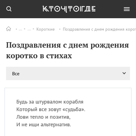
Короткие
Поздравления с днем рождения корот
Все
ПРАЗДНИКИ
Поздравления с днем рождения
06.08
Преображение
Господне у западных
коротко в стихах
христиан
06.08
День памяти
благоверных князей
Все
Бориса и Глеба, во
святом Крещении
Романа и Давида
07.08
День ассирийских
Будь за штурвалом корабля
мучеников
Который все зовут «судьба».
07.08
Национальный день
Лови тепло и позитив,
маяка
И не ищи альтернатив.
07.08
Годовщина битвы при
Бояка