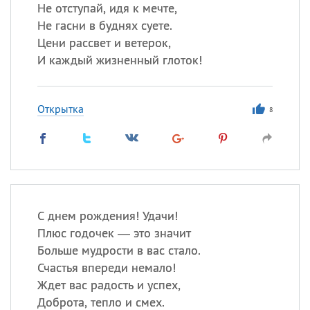
Не отступай, идя к мечте,
Не гасни в буднях суете.
Цени рассвет и ветерок,
Все
ИМЕНА
И каждый жизненный глоток!
Сегодня празднуют именины
Открытка
Анатолий
, Афанасий,
Борис
8
,
Еще
Кристина
Посмотреть значение
и
С днем рождения! Удачи!
происхождение
Плюс годочек — это значит
Больше мудрости в вас стало.
Счастья впереди немало!
Ждет вас радость и успех,
Доброта, тепло и смех.