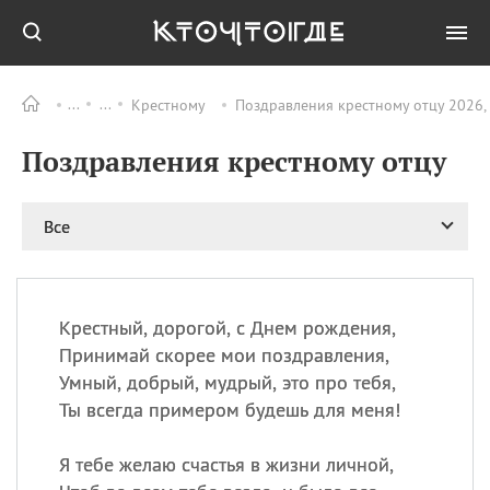
Крестному
Поздравления крестному отцу 2026,
Все
ПРАЗДНИКИ
Поздравления крестному отцу
09.08
День памяти
великомученика и
целителя Пантелеимона
Все
11.08
Рождество святителя
Николая Чудотворца
11.08
День «мусорной еды»
11.08
День полета на
Крестный, дорогой, с Днем рождения,
воздушном шарике
Принимай скорее мои поздравления,
11.08
День Святой Клары —
Умный, добрый, мудрый, это про тебя,
покровительницы
Ты всегда примером будешь для меня!
телевидения
Я тебе желаю счастья в жизни личной,