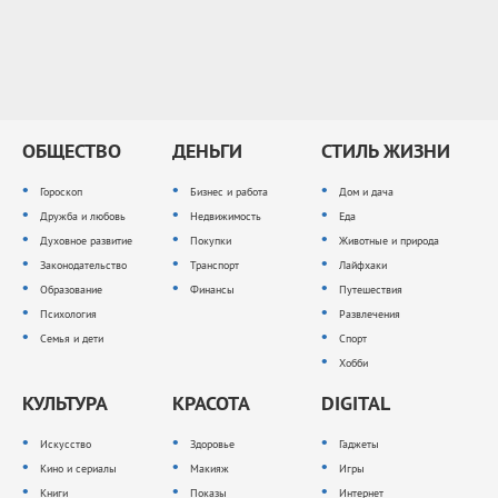
ОБЩЕСТВО
ДЕНЬГИ
СТИЛЬ ЖИЗНИ
Гороскоп
Бизнес и работа
Дом и дача
Дружба и любовь
Недвижимость
Еда
Духовное развитие
Покупки
Животные и природа
Законодательство
Транспорт
Лайфхаки
Образование
Финансы
Путешествия
Психология
Развлечения
Семья и дети
Спорт
Хобби
КУЛЬТУРА
КРАСОТА
DIGITAL
Искусство
Здоровье
Гаджеты
Кино и сериалы
Макияж
Игры
Книги
Показы
Интернет