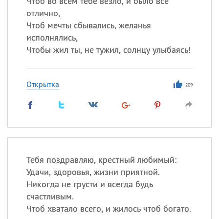
Чтоб во всем тебе везло, и было все
Все
ИМЕНА
отлично,
Сегодня празднуют именины
Чтоб мечты сбывались, желанья
исполнялись,
Герман
,
Иван
,
Клим
,
Еще
Чтобы жил ты, не тужил, солнцу улыбаясь!
Анфиса
Открытка
209
Посмотреть значение
и
происхождение
Тебя поздравляю, крестный любимый:
Удачи, здоровья, жизни приятной.
Никогда не грусти и всегда будь
счастливым.
Чтоб хватало всего, и жилось чтоб богато.