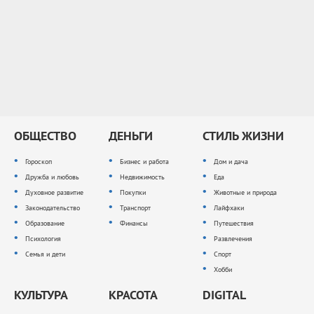
ОБЩЕСТВО
ДЕНЬГИ
СТИЛЬ ЖИЗНИ
Гороскоп
Бизнес и работа
Дом и дача
Дружба и любовь
Недвижимость
Еда
Духовное развитие
Покупки
Животные и природа
Законодательство
Транспорт
Лайфхаки
Образование
Финансы
Путешествия
Психология
Развлечения
Семья и дети
Спорт
Хобби
КУЛЬТУРА
КРАСОТА
DIGITAL