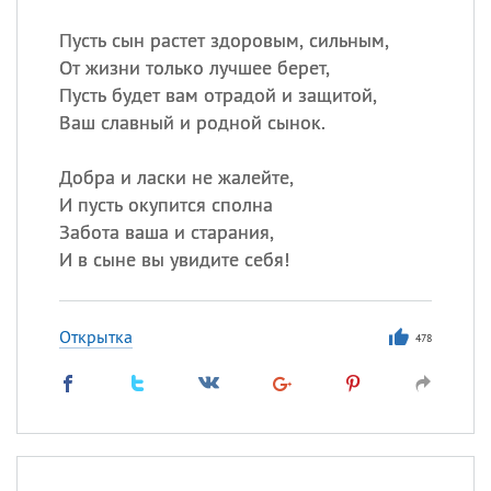
Пусть сын растет здоровым, сильным,
Все
ИМЕНА
От жизни только лучшее берет,
Сегодня празднуют именины
Пусть будет вам отрадой и защитой,
Ваш славный и родной сынок.
Александр
,
Макар
Добра и ласки не жалейте,
Анна
И пусть окупится сполна
Забота ваша и старания,
И в сыне вы увидите себя!
Посмотреть значение
и
происхождение
Открытка
478