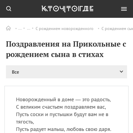
С рождением новорожденного
С рождением сы
Все
ПРАЗДНИКИ
Поздравления на Прикольные с
08.08
День «Счастье
случается» (Happiness
рождением сына в стихах
Happens Day)
08.08
День мира в Аугсбурге
Все
08.08
Ермолаев день
09.08
День святого
великомученика
Пантелеймона –
Новорожденный в доме — это радость,
покровителя всех
врачей и целителя
С великим счастьем поздравляем вас,
больных
Пусть соски и пустышки будут вам не в
09.08
День книголюбов (Book
тягость,
Lovers Day)
Пусть радует малыш, любовь свою даря.