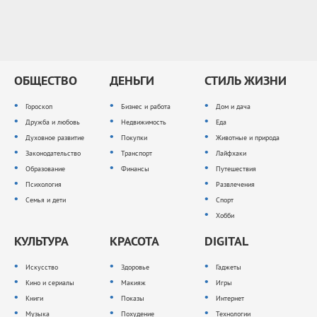
ОБЩЕСТВО
ДЕНЬГИ
СТИЛЬ ЖИЗНИ
Гороскоп
Бизнес и работа
Дом и дача
Дружба и любовь
Недвижимость
Еда
Духовное развитие
Покупки
Животные и природа
Законодательство
Транспорт
Лайфхаки
Образование
Финансы
Путешествия
Психология
Развлечения
Семья и дети
Спорт
Хобби
КУЛЬТУРА
КРАСОТА
DIGITAL
Искусство
Здоровье
Гаджеты
Кино и сериалы
Макияж
Игры
Книги
Показы
Интернет
Музыка
Похудение
Технологии