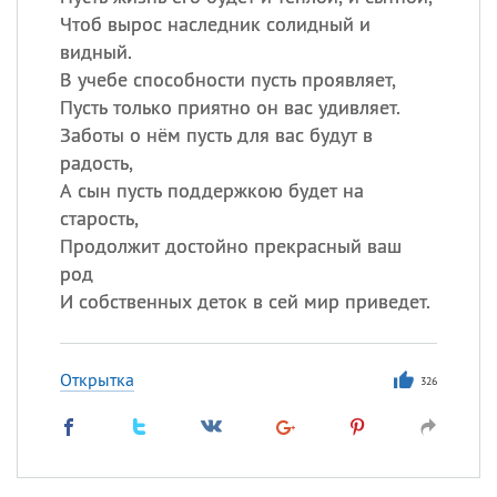
Чтоб вырос наследник солидный и
Все
ИМЕНА
видный.
В учебе способности пусть проявляет,
Сегодня празднуют именины
Пусть только приятно он вас удивляет.
Заботы о нём пусть для вас будут в
Александр
,
Макар
радость,
А сын пусть поддержкою будет на
Анна
старость,
Продолжит достойно прекрасный ваш
род
Посмотреть значение
и
происхождение
И собственных деток в сей мир приведет.
Открытка
326