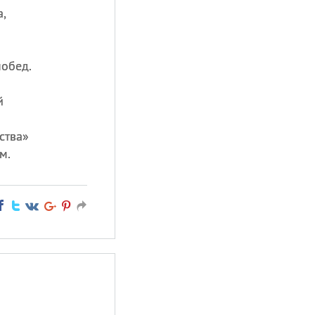
а,
побед.
й
ства»
м.