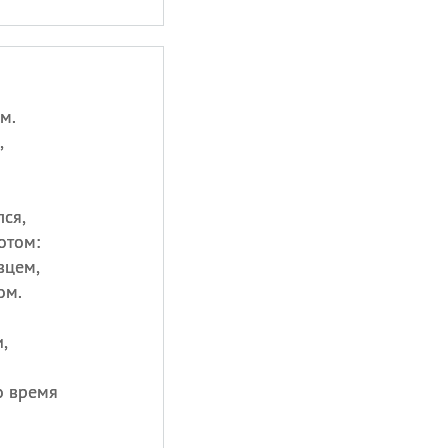
м.
,
лся,
отом:
вцем,
ом.
,
о время