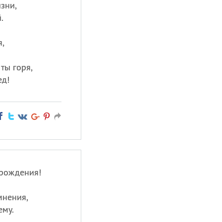
изни,
.
,
ты горя,
ед!
 рождения!
мнения,
ему.