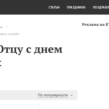
СТИЛЬ ЖИЗНИ
КУЛЬТУРА
КРА
СТАТЬИ
ПРАЗДНИКИ
ПОЗДРАВ
Реклама на 
пе
авить онлайн
Отцу с днем
х
По популярности