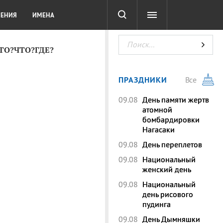
СОТА
DIGITAL
ТЕСТЫ
ЛЕНИЯ
ИМЕНА
КТО?ЧТО?ГДЕ?
ПРАЗДНИКИ
Все
09.08
День памяти жертв
атомной
бомбардировки
Нагасаки
09.08
День переплетов
09.08
Национальный
женский день
09.08
Национальный
день рисового
пудинга
09.08
День Дымняшки