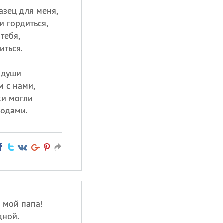
азец для меня,
и гордиться,
тебя,
иться.
т души
м с нами,
ки могли
годами.
 мой папа!
дной.