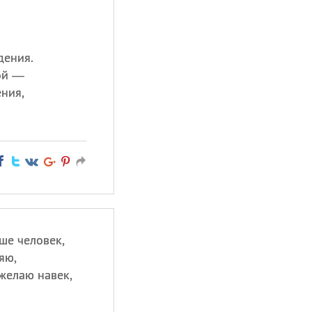
дения.
ой —
ния,
ше человек,
яю,
желаю навек,