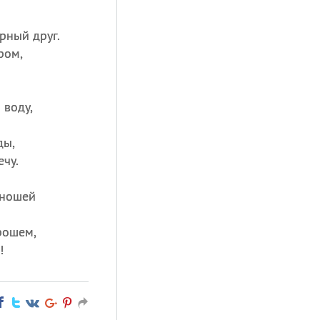
рный друг.
ром,
 воду,
ды,
чу.
 ношей
рошем,
!