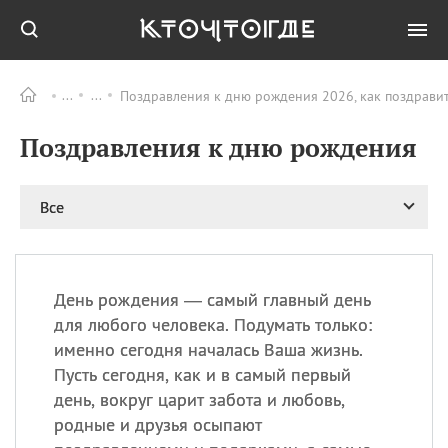
Поздравления к дню рождения 2026, как поздрави
Все
ПРАЗДНИКИ
Поздравления к дню рождения
08.08
День «Счастье
случается» (Happiness
Happens Day)
Все
08.08
День мира в Аугсбурге
08.08
Ермолаев день
09.08
День святого
великомученика
День рождения — самый главный день
Пантелеймона –
для любого человека. Подумать только:
покровителя всех
именно сегодня началась Ваша жизнь.
врачей и целителя
Пусть сегодня, как и в самый первый
больных
день, вокруг царит забота и любовь,
09.08
День книголюбов (Book
родные и друзья осыпают
Lovers Day)