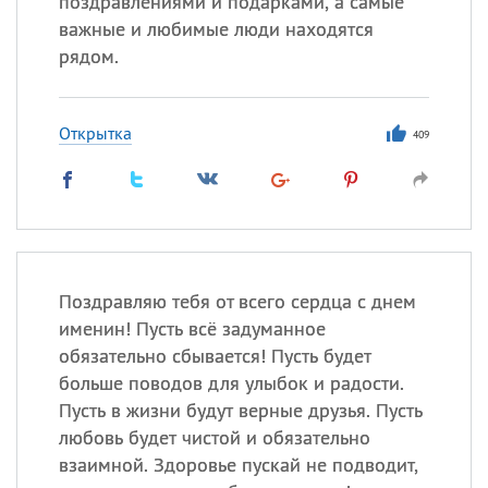
поздравлениями и подарками, а самые
важные и любимые люди находятся
Все
ИМЕНА
рядом.
Сегодня празднуют именины
Открытка
409
Александр
,
Макар
Анна
Посмотреть значение
и
происхождение
Поздравляю тебя от всего сердца с днем
именин! Пусть всё задуманное
обязательно сбывается! Пусть будет
больше поводов для улыбок и радости.
Пусть в жизни будут верные друзья. Пусть
любовь будет чистой и обязательно
взаимной. Здоровье пускай не подводит,