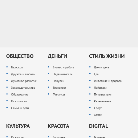
ОБЩЕСТВО
ДЕНЬГИ
СТИЛЬ ЖИЗНИ
Гороскоп
Бизнес и работа
Дом и дача
Дружба и любовь
Недвижимость
Еда
Духовное развитие
Покупки
Животные и природа
Законодательство
Транспорт
Лайфхаки
Образование
Финансы
Путешествия
Психология
Развлечения
Семья и дети
Спорт
Хобби
КУЛЬТУРА
КРАСОТА
DIGITAL
Искусство
Здоровье
Гаджеты