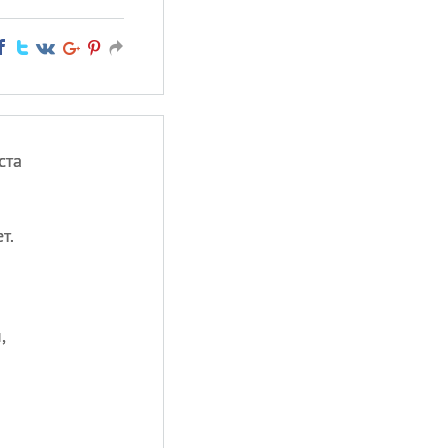
ста
т.
,