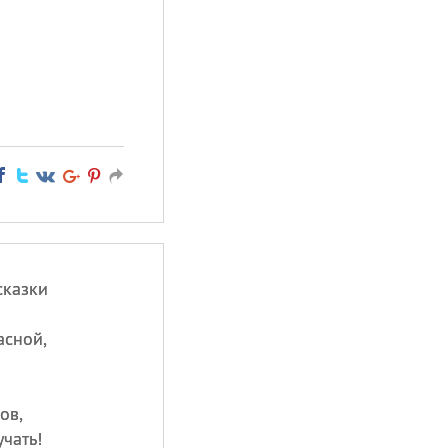
.
сказки
асной,
ов,
чать!