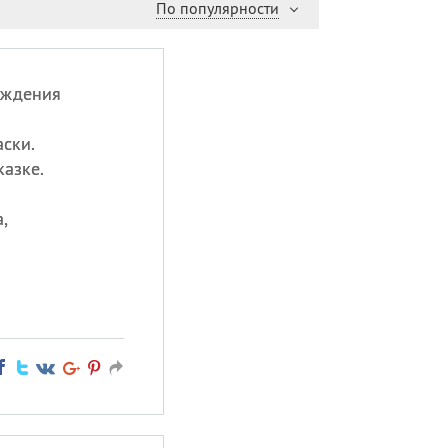
По популярности
ождения
аски.
казке.
,