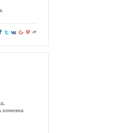
я.
д,
нь комизма