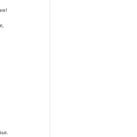
ия!
е,
ья.