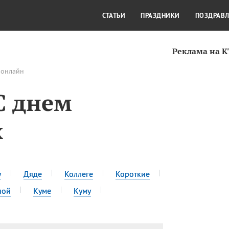
СТИЛЬ ЖИЗНИ
КУЛЬТУРА
КРА
СТАТЬИ
ПРАЗДНИКИ
ПОЗДРАВ
Реклама на 
 онлайн
C днем
х
у
Дяде
Коллеге
Короткие
ной
Куме
Куму