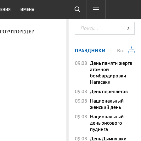
СОТА
DIGITAL
ТЕСТЫ
ЛЕНИЯ
ИМЕНА
КТО?ЧТО?ГДЕ?
ПРАЗДНИКИ
Все
09.08
День памяти жертв
атомной
бомбардировки
Нагасаки
09.08
День переплетов
09.08
Национальный
женский день
09.08
Национальный
день рисового
пудинга
09.08
День Дымняшки