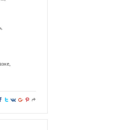
,
азке,