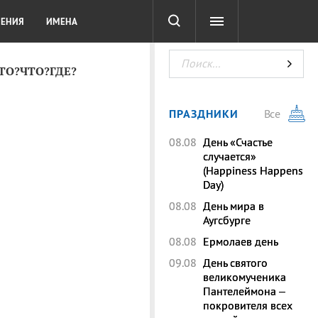
СОТА
DIGITAL
ТЕСТЫ
ЛЕНИЯ
ИМЕНА
КТО?ЧТО?ГДЕ?
ПРАЗДНИКИ
Все
08.08
День «Счастье
случается»
(Happiness Happens
Day)
08.08
День мира в
Аугсбурге
08.08
Ермолаев день
09.08
День святого
великомученика
Пантелеймона –
покровителя всех