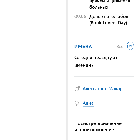
врачей и целителя
больных
09.08
День книголюбов
(Book Lovers Day)
ИМЕНА
Все
Сегодня празднуют
именины
Александр
,
Макар
Анна
Посмотреть значение
и происхождение