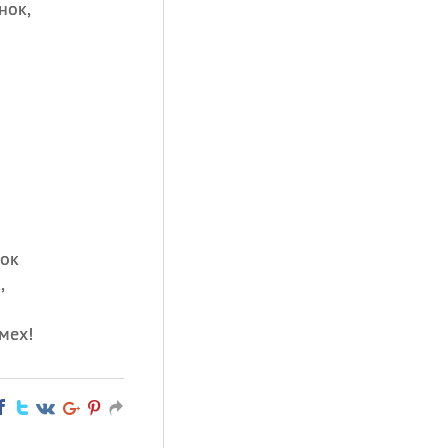
нок,
нок
,
мех!