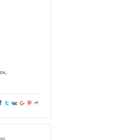
ок,
ыш,