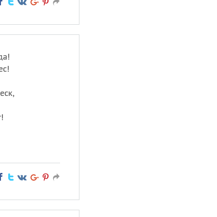
да!
ес!
еск,
!