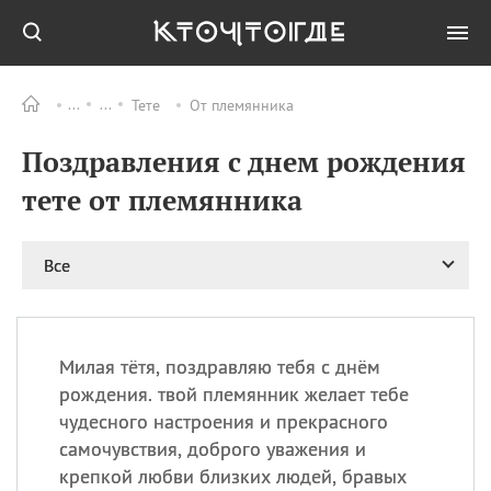
Тете
От племянника
Все
ПРАЗДНИКИ
Поздравления с днем рождения
08.08
День «Счастье
случается» (Happiness
тете от племянника
Happens Day)
08.08
День мира в Аугсбурге
Все
08.08
Ермолаев день
09.08
День святого
великомученика
Пантелеймона –
Милая тётя, поздравляю тебя с днём
покровителя всех
врачей и целителя
рождения. твой племянник желает тебе
больных
чудесного настроения и прекрасного
09.08
День книголюбов (Book
самочувствия, доброго уважения и
Lovers Day)
крепкой любви близких людей, бравых