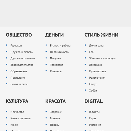
ОБЩЕСТВО
ДЕНЬГИ
СТИЛЬ ЖИЗНИ
Гороскоп
Бизнес и работа
Дом и дача
Дружба и любовь
Недвижимость
Еда
Духовное развитие
Покупки
Животные и природа
Законодательство
Транспорт
Лайфхаки
Образование
Финансы
Путешествия
Психология
Развлечения
Семья и дети
Спорт
Хобби
КУЛЬТУРА
КРАСОТА
DIGITAL
Искусство
Здоровье
Гаджеты
Кино и сериалы
Макияж
Игры
Книги
Показы
Интернет