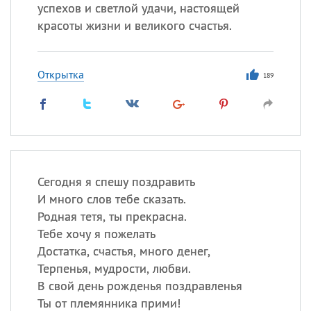
успехов и светлой удачи, настоящей
красоты жизни и великого счастья.
Все
ИМЕНА
Сегодня празднуют именины
Открытка
189
Александр
,
Макар
Анна
Посмотреть значение
и
Сегодня я спешу поздравить
происхождение
И много слов тебе сказать.
Родная тетя, ты прекрасна.
Тебе хочу я пожелать
Достатка, счастья, много денег,
Терпенья, мудрости, любви.
В свой день рожденья поздравленья
Ты от племянника прими!