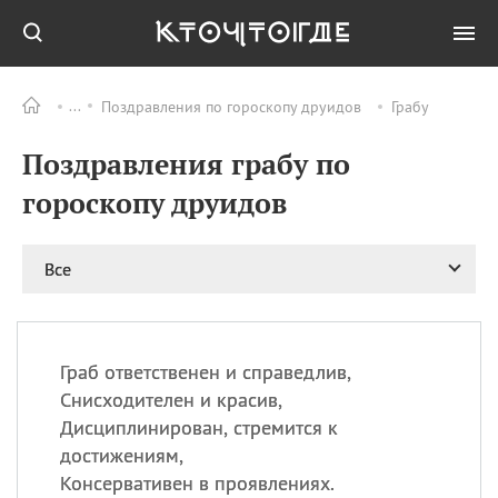
Поздравления по гороскопу друидов
Грабу
Все
ПРАЗДНИКИ
Поздравления грабу по
11.08
Рождество святителя
Николая Чудотворца
гороскопу друидов
11.08
День «мусорной еды»
11.08
День полета на
Все
воздушном шарике
12.08
Курбан Байрам —
праздник
жертвоприношения
Граб ответственен и справедлив,
12.08
День
Снисходителен и красив,
Военно‑воздушных сил
Дисциплинирован, стремится к
(День ВВС) РФ
достижениям,
Консервативен в проявлениях.