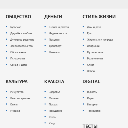
ОБЩЕСТВО
ДЕНЬГИ
СТИЛЬ ЖИЗНИ
Гороскоп
Бизнес и работа
Дом и дача
Дружба и любовь
Недвижимость
Еда
Духовное развитие
Покупки
Животные и природа
Законодательство
Транспорт
Лайфхаки
Образование
Финансы
Путешествия
Психология
Развлечения
Семья и дети
Спорт
Хобби
КУЛЬТУРА
КРАСОТА
DIGITAL
Искусство
Здоровье
Гаджеты
Кино и сериалы
Макияж
Игры
Книги
Показы
Интернет
Музыка
Похудение
Технологии
Стиль
Уход
ТЕСТЫ