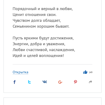
Все
ИМЕНА
Порядочный и верный в любви,
Сегодня празднуют именины
Ценит отношения свои.
Чувством долга обладает,
Акакий
,
Василий
,
Иван
,
Семьянином хорошим бывает.
Еще
Пусть яркими будут достижения,
Алена
,
Анастасия
,
Энергии, добра и уважения,
Антонина
,
Еще
Любви счастливой, наслаждения,
Идей и целей воплощения!
Посмотреть значение
и
происхождение
Открытка
149