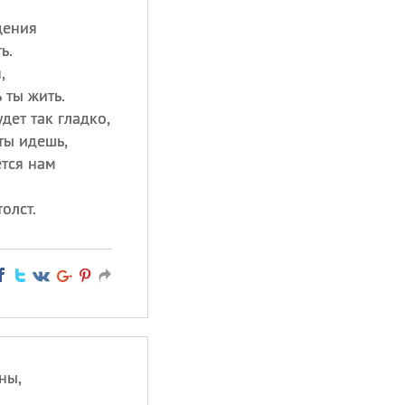
дения
ь.
,
 ты жить.
дет так гладко,
ты идешь,
тся нам
олст.
ны,