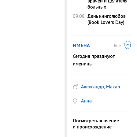
врачей и целителя
больных
09.08
День книголюбов
(Book Lovers Day)
ИМЕНА
Все
Сегодня празднуют
именины
Александр
,
Макар
Анна
Посмотреть значение
и происхождение