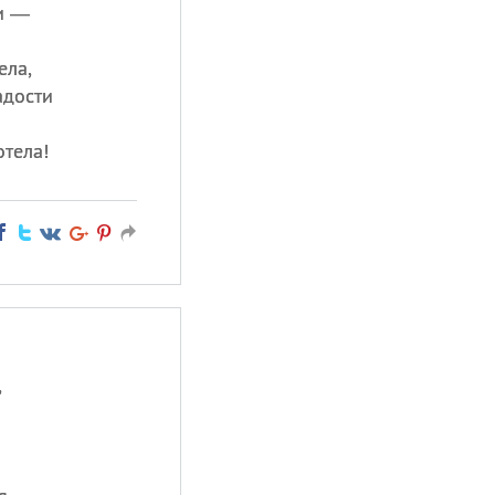
и —
ела,
адости
отела!
,