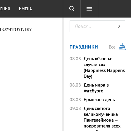
СОТА
DIGITAL
ТЕСТЫ
ЛЕНИЯ
ИМЕНА
КТО?ЧТО?ГДЕ?
ПРАЗДНИКИ
Все
08.08
День «Счастье
случается»
(Happiness Happens
Day)
08.08
День мира в
Аугсбурге
08.08
Ермолаев день
09.08
День святого
великомученика
Пантелеймона –
покровителя всех