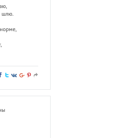
аю,
я шлю.
 норме,
,
ны