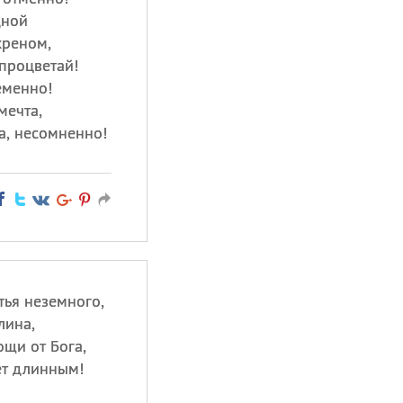
дной
хреном,
 процветай!
еменно!
мечта,
а, несомненно!
тья неземного,
лина,
щи от Бога,
ет длинным!