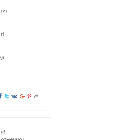
пит
г!
ед.
н!
 отменно!