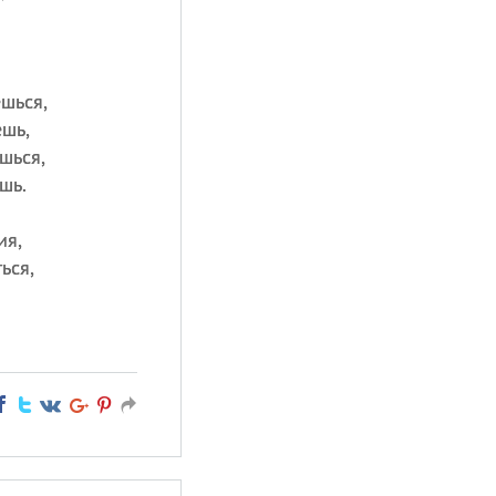
шься,
ешь,
шься,
шь.
ия,
ься,