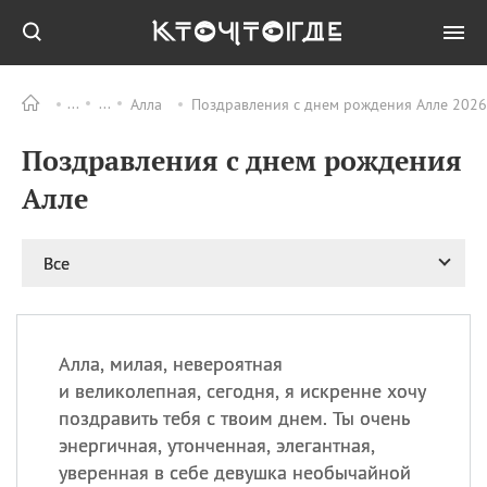
Алла
Поздравления с днем рождения Алле 2026,
Все
ПРАЗДНИКИ
Поздравления с днем рождения
06.08
Преображение
Господне у западных
Алле
христиан
06.08
День памяти
благоверных князей
Все
Бориса и Глеба, во
святом Крещении
Романа и Давида
07.08
День ассирийских
Алла, милая, невероятная
мучеников
и великолепная, сегодня, я искренне хочу
07.08
Национальный день
поздравить тебя с твоим днем. Ты очень
маяка
энергичная, утонченная, элегантная,
07.08
Годовщина битвы при
уверенная в себе девушка необычайной
Бояка