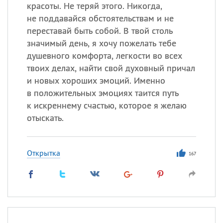
красоты. Не теряй этого. Никогда,
не поддавайся обстоятельствам и не
переставай быть собой. В твой столь
Все
ИМЕНА
значимый день, я хочу пожелать тебе
Сегодня празднуют именины
душевного комфорта, легкости во всех
твоих делах, найти свой духовный причал
Анатолий
, Афанасий,
Борис
и новых хороших эмоций. Именно
,
Еще
в положительных эмоциях таится путь
к искреннему счастью, которое я желаю
Кристина
отыскать.
Посмотреть значение
и
Открытка
167
происхождение