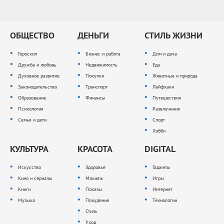
ОБЩЕСТВО
ДЕНЬГИ
СТИЛЬ ЖИЗНИ
Гороскоп
Бизнес и работа
Дом и дача
Дружба и любовь
Недвижимость
Еда
Духовное развитие
Покупки
Животные и природа
Законодательство
Транспорт
Лайфхаки
Образование
Финансы
Путешествия
Психология
Развлечения
Семья и дети
Спорт
Хобби
КУЛЬТУРА
КРАСОТА
DIGITAL
Искусство
Здоровье
Гаджеты
Кино и сериалы
Макияж
Игры
Книги
Показы
Интернет
Музыка
Похудение
Технологии
Стиль
Уход