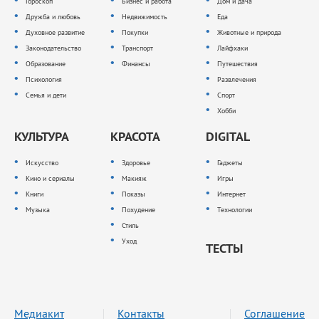
Гороскоп
Бизнес и работа
Дом и дача
Дружба и любовь
Недвижимость
Еда
Духовное развитие
Покупки
Животные и природа
Законодательство
Транспорт
Лайфхаки
Образование
Финансы
Путешествия
Психология
Развлечения
Семья и дети
Спорт
Хобби
КУЛЬТУРА
КРАСОТА
DIGITAL
Искусство
Здоровье
Гаджеты
Кино и сериалы
Макияж
Игры
Книги
Показы
Интернет
Музыка
Похудение
Технологии
Стиль
Уход
ТЕСТЫ
Медиакит
Контакты
Соглашение