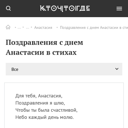
Анастасия
Поздравления с днем Анастасии в ст
Все
ПРАЗДНИКИ
Поздравления с днем
09.08
День памяти жертв
атомной
Анастасии в стихах
бомбардировки
Нагасаки
09.08
День переплетов
Все
09.08
Национальный женский
день
09.08
Национальный день
Для тебя, Анастасия,
рисового пудинга
Поздравления я шлю,
09.08
День Дымняшки
Чтобы ты была счастливой,
(Smokey Bear Day)
Небо каждый день молю.