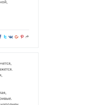
ной,
очется,
ажется.
я,
лая,
гривые.
 наполнен,