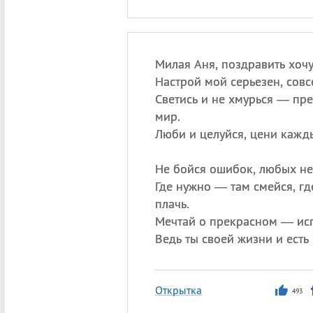
Милая Аня, поздравить хочу
Настрой мой серьезен, совс
Светись и не хмурься — пр
мир.
Люби и целуйся, цени кажд
Не бойся ошибок, любых не
Где нужно — там смейся, г
плачь.
Мечтай о прекрасном — исп
Ведь ты своей жизни и есть
Открытка
493