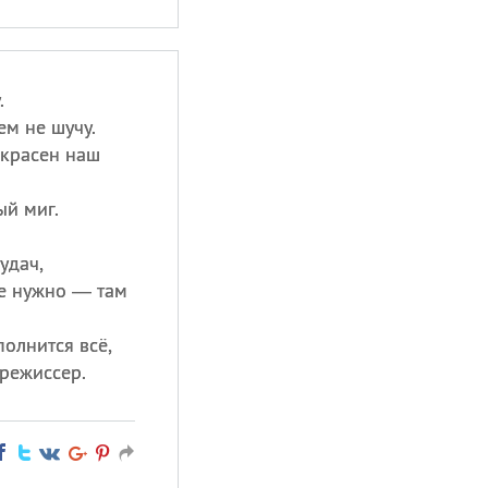
.
ем не шучу.
екрасен наш
ый миг.
удач,
де нужно — там
олнится всё,
 режиссер.