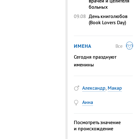
врачей и целителя
больных
09.08
День книголюбов
(Book Lovers Day)
ИМЕНА
Все
Сегодня празднуют
именины
Александр
,
Макар
Анна
Посмотреть значение
и происхождение