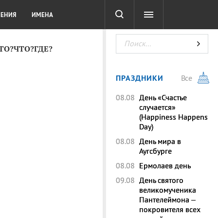
СОТА
DIGITAL
ТЕСТЫ
ЛЕНИЯ
ИМЕНА
КТО?ЧТО?ГДЕ?
ПРАЗДНИКИ
Все
08.08
День «Счастье
случается»
(Happiness Happens
Day)
08.08
День мира в
Аугсбурге
08.08
Ермолаев день
09.08
День святого
великомученика
Пантелеймона –
покровителя всех