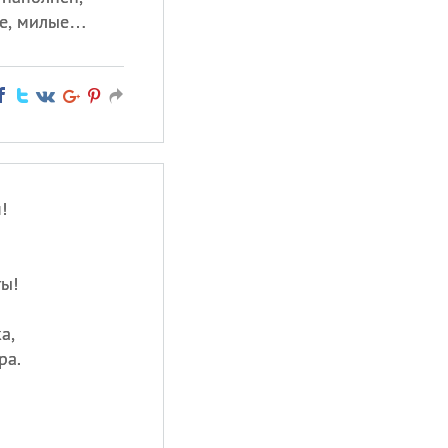
е, милые…
!
ты!
а,
ра.