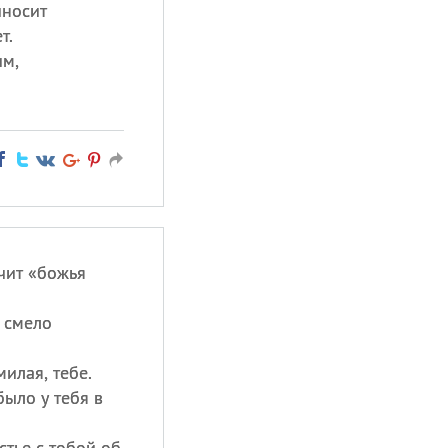
иносит
т.
им,
чит «божья
 смело
милая, тебе.
было у тебя в
стье с тобой об