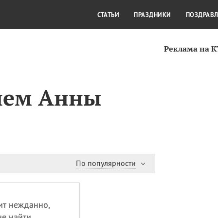
СТИЛЬ ЖИЗНИ
КУЛЬТУРА
КРА
СТАТЬИ
ПРАЗДНИКИ
ПОЗДРАВ
Реклама на 
нем Анны
По популярности
ит нежданно,
не найти,