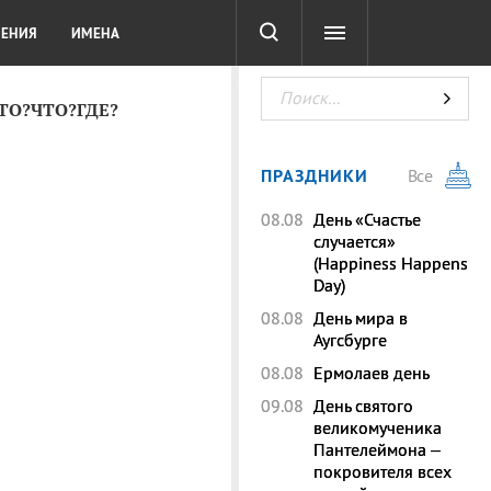
СОТА
DIGITAL
ТЕСТЫ
ЛЕНИЯ
ИМЕНА
КТО?ЧТО?ГДЕ?
ПРАЗДНИКИ
Все
08.08
День «Счастье
случается»
(Happiness Happens
Day)
08.08
День мира в
Аугсбурге
08.08
Ермолаев день
09.08
День святого
великомученика
Пантелеймона –
покровителя всех