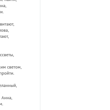
на,
и.
витают,
лова,
тают,
ссветы,
ким светом,
пройти.
желанный,
,
 Анна,
м.