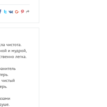
ла чистота.
ной и мудрой,
ственно легка.
ранитель
терь.
 чистый
ерь.
азами
душе.