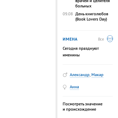
врачей и целителя
больных
09.08
День книголюбов
(Book Lovers Day)
ИМЕНА
Все
Сегодня празднуют
именины
Александр
,
Макар
Анна
Посмотреть значение
и происхождение