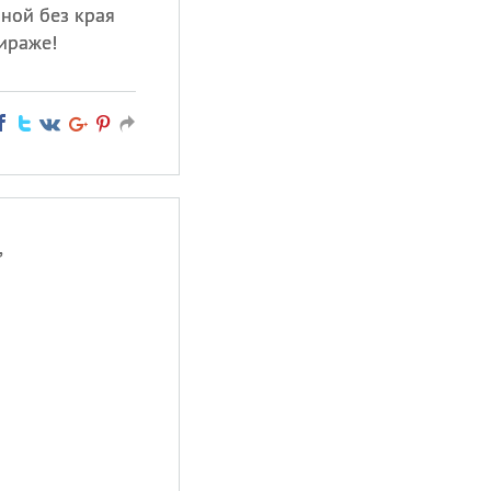
нной без края
ираже!
,